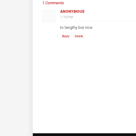
1 Comments
ANONYMOUS
1:10 PM
to lengthy but nice
Reply
Delete