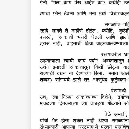
गेलो
मला
काय
पंख
आहेत
का
कधीही
उठ
“
?
त्याचा
फोन
ठेवला
आणि
मना
मध्ये
विचारचक्र
सगळ्यांत
पहि
रहावे
लागते
ते
नाहीसे
होईल
क्धीहि
कुठेह
.
,
पसरले
आकाशी
भरारी
घेतली
आणि
झालो
,
त्रास
नाही
वाहनाची
किंवा
वाहनचालवण्याच्या
,
रस्त्यावरील
घ
उडणाऱ्याला
त्याची
काय
पर्वा
अवकाशातुन
?
उत्तंग
इमारती
आकाशातुन
किती
छोट्या
वा
राज्यांची
बंधन
ना
देश्याच्या
सिमा
मनात
आल
.
शब्दशः
सांगायचे
झाले
तर
वसुधैव
कुटुंबकम
“
पंखांमध्ये
उंच
त्या
निळ्या
आकाश्याच्या
दिशेने
ढगांच्य
,
,
मावळत्या
दिनकराच्या
त्या
तांबड्या
गोळ्याने
सो
वेळे
अभावी
यांची
भेट
होऊ
शकत
नाही
अश्या
सगळ्यांना
संध्याकाळी
आपल्या
घरट्यामध्ये
परतुन
पंखांचेच