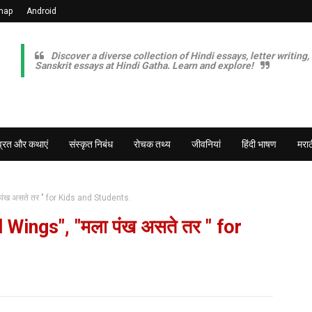
map
Android
Discover a diverse collection of Hindi essays, letter writing,
Sanskrit essays at Hindi Gatha. Learn and explore!
व्रत और कथाएं
संस्कृत निबंध
रोचक तथ्य
जीवनियां
हिंदी भाषण
मराठ
पंख असते तर " for Kids and Students.
 Wings", "मला पंख असते तर " for