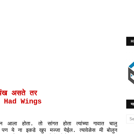
H
पंख असते तर
 Had Wings
यह
न
आला
होता
तो
सांगत
होता
त्यांच्या
गावात
चालु
.
पण
ये
ना
इकडे
खुप
मज्जा
येईल
त्यावेळेस
मी
बोलुन
.