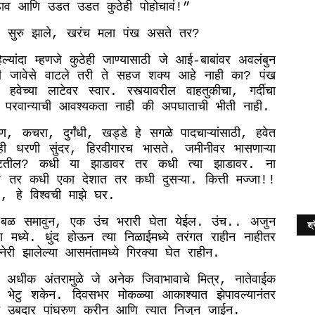
ाव
आणि
उडत
उडत
कुठेही
पोहोचावं
!”
सुरु
झाले
खरंच
मला
पंख
असते
तर
,
?
ल्यांदा
म्हणजे
कुठेही
जाण्यासाठी
जे
आई
बाबांवर
अवलंबुन
-
ी
जावेसे
वाटले
तरी
ते
सहज
शक्य
आहे
नाही
का
पंख
?
हवेच्या
लाटेवर
स्वार
रस्त्यावरील
वाहतुकीचा
गर्दीचा
.
,
परवान्याची
आवश्यकता
नाही
की
अपघाताची
भीती
नाही
.
ाण
कचरा
दुर्गंधी
खड्डे
हे
सगळे
पादचाऱ्यांसाठी
हवेत
,
,
,
,
ही
धरणी
सुंदर
हिरवीगारच
भासते
जमीनीवर
भासणाऱ्या
,
.
टतील
कधी
या
झाडावर
तर
कधी
त्या
झाडावर
ना
?
.
ं
तर
कधी
एका
देशात
तर
कधी
दुसऱ्या
कित्ती
मज्जा
.
!!
हे
विश्वची
माझे
घर
”,
.
बळ
समावुन
एक
उंच
भरारी
घेता
येईल
उंच
अजुन
,
.
..
श्र
ा
मध्ये
धुंद
होऊन
त्या
निळाईमध्ये
तरंगत
राहीन
नाहीतर
.
नेरी
झालेल्या
आसमंतामध्ये
गिरक्या
घेत
राहीन
.
अधीक
अंतरामुळे
जे
अनेक
जिवाभावाचे
मित्र
नातेवाईक
,
,
भेटु
शकेन
दिवसभर
मोकळ्या
आकाश्यात
झेपावल्यानंतर
.
उबदार
पांघरुण
करीन
आणि
त्यात
निजुन
जाईन
.