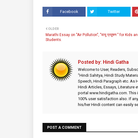
Facebook
Twitter
OLDER
Marathi Essay on "Air Pollution", "वायू प्रदूषण " for Kids a
Students.
Posted by:
Hindi Gatha
Welcome to User, Readers, Subscr
"Hindi Sahitya, Hindi Study Materia
Speech, Hindi Paragraph etc. As
Hindi Articles, Essays, Literature 
portal www.hindigatha.com. This is
100% user satisfaction also. If an
his/her Hindi content can easily 
POST A COMMENT