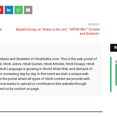
NEWER
nd
Marathi Essay on "Water is the Life", "पाणी हेच जीवन " for Kids
and Students.
हि
ibers and Students of HindiGatha.com. This is the web portal of
l, Hindi Jokes, Hindi Quotes, Hindi Articles, Hindi Essays, Hindi
 Hindi Language is growing in World Wide Web and demand of
etc increasing day by day. In this trend we start a unique web
 the portal where all types of Hindi content we provide with
yone wants to upload or contribute in this website through
send us by contact us page.