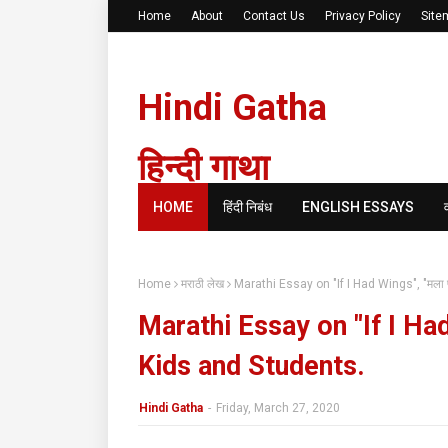
Home
About
Contact Us
Privacy Policy
Site
Hindi Gatha
हिन्दी गाथा
HOME
हिंदी निबंध
ENGLISH ESSAYS
Home
मराठी लेख
Marathi Essay on "If I Had Wings", "मला 
Marathi Essay on "If I Had
Kids and Students.
Hindi Gatha
-
Friday, March 27, 2020