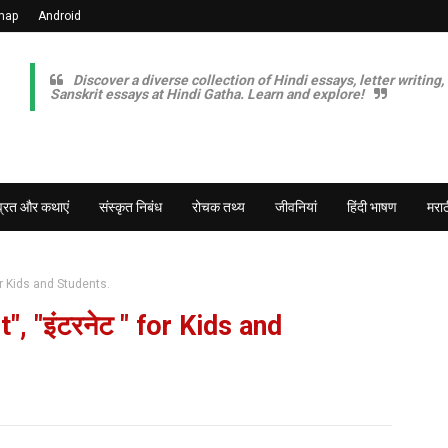
map
Android
Discover a diverse collection of Hindi essays, letter writing,
Sanskrit essays at Hindi Gatha. Learn and explore!
व्रत और कथाएं
संस्कृत निबंध
रोचक तथ्य
जीवनियां
हिंदी भाषण
मराठ
for Kids and Students.
, "इंटरनेट " for Kids and