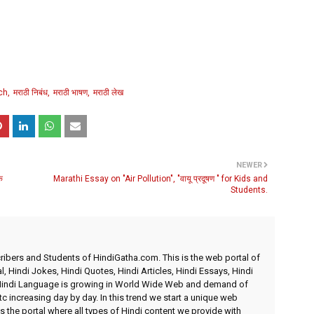
ch
मराठी निबंध
मराठी भाषण
मराठी लेख
NEWER
ि
Marathi Essay on "Air Pollution", "वायू प्रदूषण " for Kids and
Students.
ibers and Students of HindiGatha.com. This is the web portal of
l, Hindi Jokes, Hindi Quotes, Hindi Articles, Hindi Essays, Hindi
 Hindi Language is growing in World Wide Web and demand of
etc increasing day by day. In this trend we start a unique web
 the portal where all types of Hindi content we provide with