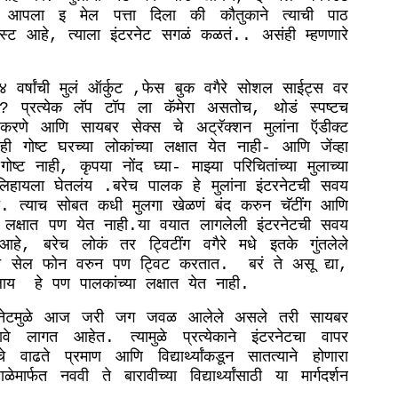
आपला
इ
मेल
पत्ता
दिला
की
कौतुकाने
त्याची
पाठ
स्ट
आहे
त्याला
इंटरनेट
सगळं
कळतं
असंही
म्हणणारे
,
..
४
वर्षांची
मुलं
ऑर्कुट
फेस
बुक
वगैरे
सोशल
साईट्स
वर
,
प्रत्येक
लॅप
टॉप
ला
कॅमेरा
असतोच
थोडं
स्पष्टच
?
,
करणे
आणि
सायबर
सेक्स
चे
अट्रॅक्शन
मुलांना
ऍडीक्ट
ही
गोष्ट
घरच्या
लोकांच्या
लक्षात
येत
नाही
आणि
जेंव्हा
-
गोष्ट
नाही
कृपया
नोंद
घ्या
माझ्या
परिचितांच्या
मुलाच्या
,
-
लिहायला
घेतलंय
बरेच
पालक
हे
मुलांना
इंटरनेटची
सवय
.
त्याच
सोबत
कधी
मुलगा
खेळणं
बंद
करुन
चॅटींग
आणि
.
लक्षात
पण
येत
नाही
या
वयात
लागलेली
इंटरनेटची
सवय
.
आहे
बरेच
लोकं
तर
ट्विटींग
वगैरे
मधे
इतके
गुंतलेले
,
े
सेल
फोन
वरुन
पण
ट्विट
करतात
बरं
ते
असू
द्या
.
,
लाय
हे
पण
पालकांच्या
लक्षात
येत
नाही
.
नेटमुळे
आज
जरी
जग
जवळ
आलेले
असले
तरी
सायबर
ावे
लागत
आहेत
त्यामुळे
प्रत्येकाने
इंटरनेटचा
वापर
.
े
वाढते
प्रमाण
आणि
विद्यार्थ्यांकडून
सातत्याने
होणारा
ाळेमार्फत
नववी
ते
बारावीच्या
विद्यार्थ्यांसाठी
या
मार्गदर्शन