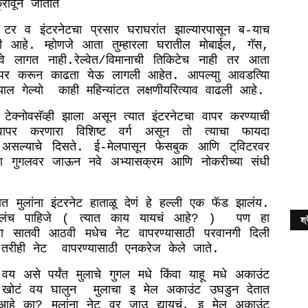
रावून
जातात
टर
व
इंटरनेटचा
प्रसार
घराघरांत
झाल्यारपासून
ब
याच
-
ी
आहे
म्होणजे
आता
तुम्हारला
घरातील
मोबाईल
गॅस
.
,
,
े
लागत
नाही
रेल्वेत
विमानाची
तिकिटेच
नाही
तर
आता
.
/
पर
करून
काढता
येऊ
लागली
आहेत
आपल्याु
आवडत्याि
.
्याल
गेल्याे
काही
महिन्यांटत
लक्षणीयरित्याव
वाढली
आहे
.
टेक्नोवसॅव्ही
झाला
असून
त्यात
इंटरनेटचा
वापर
करण्याची
वापर
करणारा
विशिष्ट
वर्ग
असून
तो
त्याचा
फायदा
असल्याचे
दिसते
ई
मेलपासून
फेसबुक
आणि
ट्
विटरवर
.
-
ा
गुगलवर
जाऊन
नवे
अभ्यासक्रम
आणि
नोकरीच्या
संधी
ात
मुलांना
इंटरनेट
हाताळू
देणं
हे
हल्ली
एक
फॅड
झालंय
.
लंच
पाहिजे
त्यात
काय
यायचं
आहे
पण
हा
(
? )
श्र
ा
सातवी
आठवी
मधेच
नेट
वापरण्यासाठी
परवानगी
दिली
तरीही
नेट
वापरण्यासाठी
एनकरेज
केले
जाते
.
वय
असे
पर्यंत
मुलाचे
गुगल
मधे
किंवा
याहू
मधे
अकाउंट
खोटं
वय
घालुन
मुलाचा
इ
मेल
अकाउंट
उघडुन
देतात
आहे
का
मुलांना
नेट
वर
जाउ
द्यायचं
इ
मेल
अकाउंट
?
,