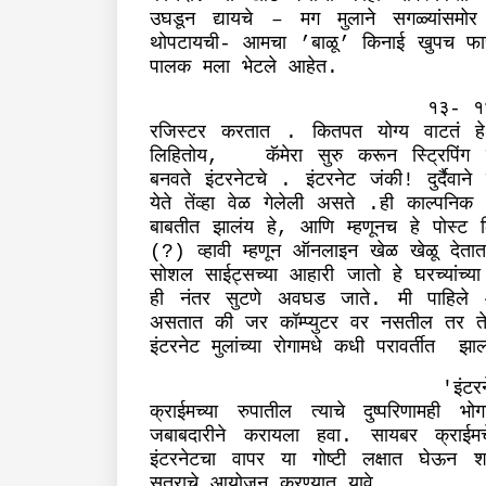
उघडून
द्यायचे
मग
मुलाने
सगळ्यांसमोर
–
थोपटायची
आमचा
बाळू
किनाई
खुपच
फा
-
’
’
पालक
मला
भेटले
आहेत
.
१३
१
-
रजिस्टर
करतात
कितपत
योग्य
वाटतं
हे
.
लिहितोय
कॅमेरा
सुरु
करून
स्ट्रिपिंग
,
बनवते
इंटरनेटचे
इंटरनेट
जंकी
दुर्दैवाने
.
!
येते
तेंव्हा
वेळ
गेलेली
असते
ही
काल्पनिक
.
बाबतीत
झालंय
हे
आणि
म्हणूनच
हे
पोस्ट
,
व्हावी
म्हणून
ऑनलाइन
खेळ
खेळू
देतात
(?)
सोशल
साईट्सच्या
आहारी
जातो
हे
घरच्यांच्या
ही
नंतर
सुटणे
अवघड
जाते
मी
पाहिले
.
असतात
की
जर
कॉम्प्युटर
वर
नसतील
तर
त
इंटरनेट
मुलांच्या
रोगामधे
कधी
परावर्तीत
झा
इंटर
'
क्राईमच्या
रुपातील
त्याचे
दुष्परिणामही
भोग
जबाबदारीने
करायला
हवा
सायबर
क्राईमच
.
इंटरनेटचा
वापर
या
गोष्टी
लक्षात
घेऊन
श
सत्राचे
आयोजन
करण्यात
यावे
.