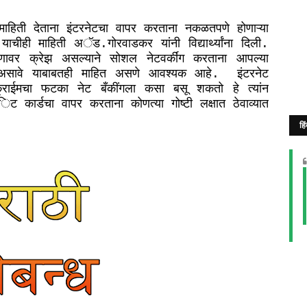
माहिती
देताना
इंटरनेटचा
वापर
करताना
नकळतपणे
होणाऱ्या
याचीही
माहिती
अॅड
गोरवाडकर
यांनी
विद्यार्थ्यांना
दिली
.
.
ाणावर
क्रेझ
असल्याने
सोशल
नेटवर्कींग
करताना
आपल्या
असावे
याबाबतही
माहित
असणे
आवश्यक
आहे
इंटरनेट
.
्राईमचा
फटका
नेट
बँकींगला
कसा
बसू
शकतो
हे
त्यांन
िट
कार्डचा
वापर
करताना
कोणत्या
गोष्टी
लक्षात
ठेवाव्यात
हि