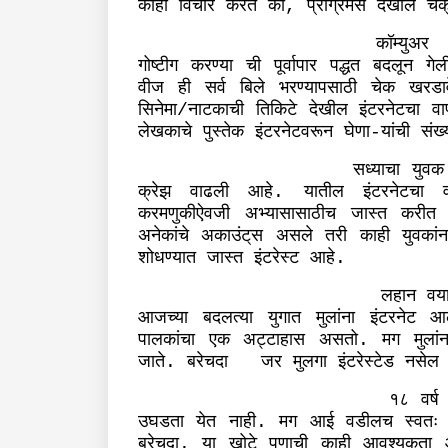
काही
विचार
करते
की
प्रोग्रॅमर्स
देखील
चक्
,
कॉम्युअर
गोष्टीग
करण्या
ची
पूर्वापार
पद्धत
बदलून
गेल
वीज
ही
सर्व
बिले
भरण्यापसाठी
चेक
खरडाव
सिनेमा
नाटकाची
तिकिटे
देखील
इंटरनेटचा
वा
/
लेखकाचे
पुस्तेक
इंटरनेटवरून
घेणा
यांची
संख
-
सध्याचा
युवक
क्रेझ
वाढली
आहे
यातील
इंटरनेटचा
.
करमणुकीऐवजी
अभ्यासासाठीच
जास्त
करीत
अनेकांचे
अकाउंट्
स
असले
तरी
काही
युवकांन
शोधण्यात
जास्त
इंटरेस्ट
आहे
.
लहान
वय
आजच्या
बदलत्या
युगात
मुलांना
इंटरनेट
आ
पालकांचा
एक
अट्टाहास
असतो
मग
मुलांन
.
जाते
बरेचदा
जर
मुलगा
इंटरेस्टेड
नसेल
.
१८
वर्ष
उघडता
येत
नाही
मग
आई
वडीलच
स्वतः
.
बरेचदा
या
खोटे
पणाची
काही
आवश्यकता
.