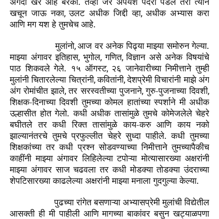
अगदी खरं आहे बरंका. तेंव्हा जर अपयश पदरी पडलं तरी त्याने
खचून जाऊ नका
उलट अधीक जिद्दी व्हा
अधीक अभ्यास करा
,
,
आणि मग यश हे तुमचेच आहे.
मुलांनो
आज वर अनेक पिढ्या माझ्या समोरुन गेल्या.
,
माझ्या अंगावर इतिहास
भुगोल
गणित
विज्ञान असे अनेक विषयांचे
,
,
,
पाठ शिकवले गेले. १५ ऑगस्ट
२६ जानेवारीच्या निमीत्ताने तुम्ही
,
मुलांनी चितारलेल्या चित्रांनी
कवितांनी
देशप्रेमी विचारांनी माझे अंग
,
,
अंग रोमांचीत झाले
तर सरस्वतीच्या पुजनाने
गुरु-पुजनाच्या दिवशी
,
,
,
शिक्षक-दिनाच्या दिवशी तुमच्या कोमल हातांच्या स्पर्शाने मी अधीक
उल्हासीत होत गेलो. कधी अधीक तासांमुळे तुमचे कोमेजलेले चेहरे
बघीतले तर कधी रिक्त तासांमुळे काय-करु आणि काय नको
झाल्यानंतरचे तुमचे प्रफुल्लीत चेहरे सुध्दा पाहीले. कधी तुमच्या
शिक्षकांच्या तर कधी प्रश्न सोडवण्याच्या निमीत्ताने तुमच्यापैकीच
काहींनी माझ्या अंगावर लिहिलेल्या टपोऱ्या मोत्यासारख्या अक्षरांनी
माझ्या अंगावर साज चढवला तर कधी मोडक्या तोडक्या उंदराच्या
शेपटिसारख्या काढलेल्या अक्षरांनी माझ्या मनाला गुदगुल्या केल्या.
पुढच्या रांगेत बसणाऱ्या अभ्यासप्रेमी मुलांची विद्येतील
आसक्ती ही मी पाहीली आणि मागच्या बाकांवर बसुन खट्याळपणा