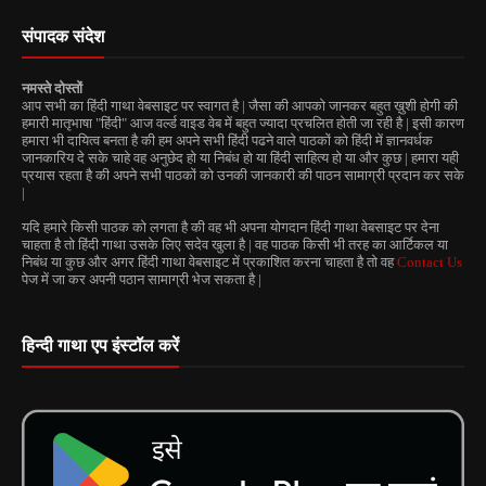
संपादक संदेश
नमस्ते दोस्तों
आप सभी का हिंदी गाथा वेबसाइट पर स्वागत है | जैसा की आपको जानकर बहुत ख़ुशी होगी की
हमारी मातृभाषा "हिंदी" आज वर्ल्ड वाइड वेब में बहुत ज्यादा प्रचलित होती जा रही है | इसी कारण
हमारा भी दायित्व बनता है की हम अपने सभी हिंदी पढने वाले पाठकों को हिंदी में ज्ञानवर्धक
जानकारिय दे सके चाहे वह अनुछेद हो या निबंध हो या हिंदी साहित्य हो या और कुछ | हमारा यही
प्रयास रहता है की अपने सभी पाठकों को उनकी जानकारी की पाठन सामाग्री प्रदान कर सके
|
यदि हमारे किसी पाठक को लगता है की वह भी अपना योगदान हिंदी गाथा वेबसाइट पर देना
चाहता है तो हिंदी गाथा उसके लिए सदेव खुला है | वह पाठक किसी भी तरह का आर्टिकल या
निबंध या कुछ और अगर हिंदी गाथा वेबसाइट में प्रकाशित करना चाहता है तो वह
Contact Us
पेज में जा कर अपनी पठान सामाग्री भेज सकता है |
हिन्दी गाथा एप इंस्टॉल करें