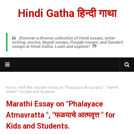
Hindi Gatha हिन्दी गाथा
Discover a diverse collection of Hindi essays, letter
writing, stories, Nepali essays, Punjabi essays, and Sanskrit
essays at Hindi Gatha. Learn and explore!
Home
मराठी लेख
Marathi Essay on "Phalayace Atmavratta ", "फळयाचे
आत्मवृत्त " for Kids and Students.
Marathi Essay on "Phalayace
Atmavratta ", "फळयाचे आत्मवृत्त " for
Kids and Students.