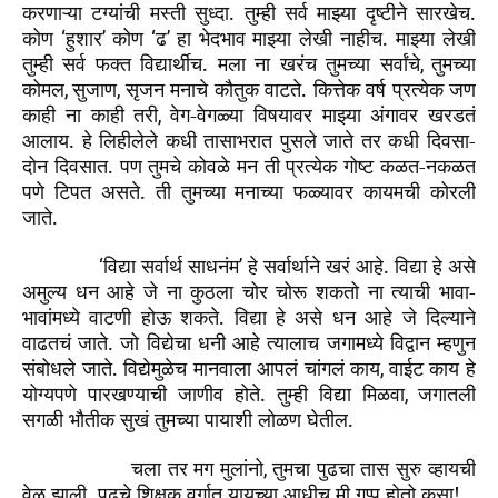
करणाऱ्या टग्यांची मस्ती सुध्दा. तुम्ही सर्व माझ्या दृष्टीने सारखेच.
कोण
हुशार
कोण
ढ
हा भेदभाव माझ्या लेखी नाहीच. माझ्या लेखी
‘
’
‘
’
तुम्ही सर्व फक्त विद्यार्थीच. मला ना खरंच तुमच्या सर्वांचे
तुमच्या
,
कोमल
सुजाण
सृजन मनाचे कौतुक वाटते. कित्तेक वर्ष प्रत्येक जण
,
,
काही ना काही तरी
वेग-वेगळ्या विषयावर माझ्या अंगावर खरडतं
,
आलाय. हे लिहीलेले कधी तासाभरात पुसले जाते तर कधी दिवसा-
दोन दिवसात. पण तुमचे कोवळे मन ती प्रत्येक गोष्ट कळत-नकळत
पणे टिपत असते. ती तुमच्या मनाच्या फळ्यावर कायमची कोरली
जाते.
विद्या सर्वार्थ साधनंम
हे सर्वार्थाने खरं आहे. विद्या हे असे
‘
’
अमुल्य धन आहे जे ना कुठला चोर चोरू शकतो ना त्याची भावा-
भावांमध्ये वाटणी होऊ शकते. विद्या हे असे धन आहे जे दिल्याने
वाढतचं जाते. जो विद्येचा धनी आहे त्यालाच जगामध्ये विद्वान म्हणुन
संबोधले जाते. विद्येमुळेच मानवाला आपलं चांगलं काय
वाईट काय हे
,
योग्यपणे पारखण्याची जाणीव होते. तुम्ही विद्या मिळवा
जगातली
,
सगळी भौतीक सुखं तुमच्या पायाशी लोळण घेतील.
चला तर मग मुलांनो
तुमचा पुढचा तास सुरु व्हायची
,
वेळ झाली. पुढचे शिक्षक वर्गात यायच्या आधीच मी गप्प होतो कसा!