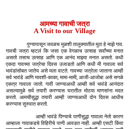
आमच्या गावाची जत्रा
A Visit to our Village
.
पुण्यापासून
जवळच
मुळशी
तालुक्यातील
मुठा
हे
माझे
गाव
गावची
जत्रा
म्हटलं
कि
जसा
एक
वेगळाच
उत्साह
सर्वांच्या
मनात
.
असतो
तसाच
उत्साह
आणि
एक
आनंद
माझ्या
मनात
असतो
कधी
एकदा
गावच्या
जत्रेचा
दिवस
उजाडतो
आणि
कधी
मी
गावाला
सर्व
.
भावंडांसोबत
जातेय
असे
मला
वाटते
गावच्या
जत्रेला
जाताना
आम्ही
-
,
-
,
-
सर्व
भावंडे
आणि
मावशी
काका
मामा
मामी
आजी
आजोबा
असे
सगळे
.
एकत्र
गावाला
जातो
गावी
जाण्याआधी
आम्ही
सर्व
भावंडे
आनंदात
असल्यामुळे
सर्व
तयारी
करण्यास
घरातील
मोठया
माणसांना
मदत
.
करतो
आमचीसुद्धा
तयारी
आम्ही
जाण्याआधी
दोन
दिवस
आधीच
.
करण्यास
सुरुवात
करतो
आम्ही
भावंडे
पिण्याचे
पाणीसुद्धा
गावाला
नेतो
कारण
.
आम्हाला
गावाकडचे
विहिरीचे
पाणी
आवडत
नाही
आम्ही
एसटी
किंवा