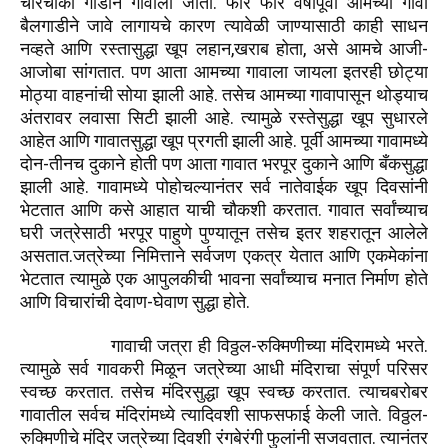
.
चारचाकी
गाडीने
गावाला
जातो
फार
फार
वर्षांपूर्वी
आमच्या
गावी
बैलगाडीने
जावे
लागायचे
कारण
त्यावेळी
जाण्यासाठी
काही
साधन
,
,
-
नव्हते
आणि
रस्तासुद्धा
खूप
लहान
खराब
होता
असे
आमचे
आजी
.
आजोबा
सांगतात
पण
आता
आमच्या
गावाला
जायला
इतरही
छोट्या
.
मोठ्या
वाहनांची
सोया
झाली
आहे
तसेच
आमच्या
गावापासून
थोड्याच
.
अंतरावर
लवासा
सिटी
झाली
आहे
त्यामुळे
रस्तेसुद्धा
खूप
सुधारले
.
आहेत
आणि
गावातसुद्धा
खूप
प्रगती
झाली
आहे
पूर्वी
आमच्या
गावामध्ये
-
दोन
तीनच
दुकाने
होती
पण
आता
गावात
भरपूर
दुकाने
आणि
बँकसुद्धा
.
झाली
आहे
गावामध्ये
पोहोचल्यानंतर
सर्व
नातेवाईक
खूप
दिवसांनी
.
भेटतात
आणि
कसे
आहात
याची
चौकशी
करतात
गावात
सर्वांच्याच
घरी
जत्रेसाठी
भरपूर
पाहुणे
पुण्यातून
तसेच
इतर
शहरातून
आलेले
.
असतात
जत्रेच्या
निमित्ताने
सर्वजण
एकत्र
येतात
आणि
एकमेकांना
भेटतात
त्यामुळे
एक
आपुलकीची
भावना
सर्वांच्याच
मनात
निर्माण
होते
-
.
आणि
विचारांची
देवाण
घेवाण
सुद्धा
होते
-
.
गावाची
जत्रा
ही
विठ्ठल
रुक्मिणीच्या
मंदिरामध्ये
भरते
त्यामुळे
सर्व
गावकरी
मिळून
जत्रेच्या
आधी
मंदिराचा
संपूर्ण
परिसर
.
.
स्वच्छ
करतात
तसेच
मंदिरसुद्धा
खूप
स्वच्छ
करतात
त्याचबरोबर
.
-
गावातील
सर्वच
मंदिरांमध्ये
त्यादिवशी
साफसफाई
केली
जाते
विठ्ठल
.
रुक्मिणीचे
मंदिर
जत्रेच्या
दिवशी
रंगबेरंगी
फुलांनी
सजवतात
त्यानंतर