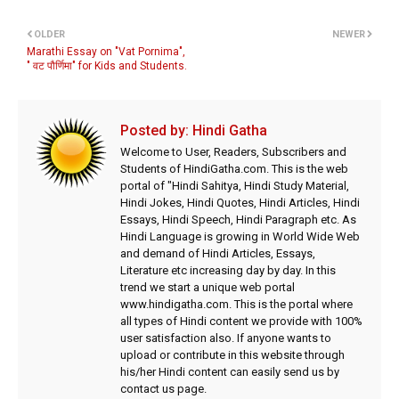
OLDER
NEWER
Marathi Essay on "Vat Pornima",
" वट पौर्णिमा" for Kids and Students.
Posted by:
Hindi Gatha
Welcome to User, Readers, Subscribers and
Students of HindiGatha.com. This is the web
portal of "Hindi Sahitya, Hindi Study Material,
Hindi Jokes, Hindi Quotes, Hindi Articles, Hindi
Essays, Hindi Speech, Hindi Paragraph etc. As
Hindi Language is growing in World Wide Web
and demand of Hindi Articles, Essays,
Literature etc increasing day by day. In this
trend we start a unique web portal
www.hindigatha.com. This is the portal where
all types of Hindi content we provide with 100%
user satisfaction also. If anyone wants to
upload or contribute in this website through
his/her Hindi content can easily send us by
contact us page.