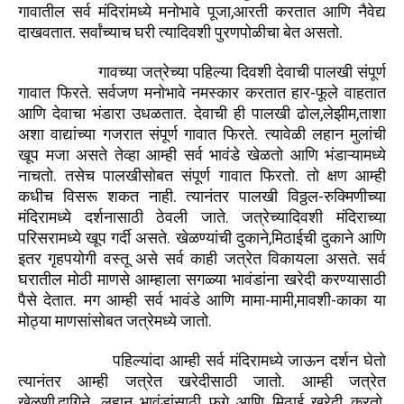
,
गावातील
सर्व
मंदिरांमध्ये
मनोभावे
पूजा
आरती
करतात
आणि
नैवेद्य
.
.
दाखवतात
सर्वांच्याच
घरी
त्यादिवशी
पुरणपोळीचा
बेत
असतो
गावच्या
जत्रेच्या
पहिल्या
दिवशी
देवाची
पालखी
संपूर्ण
.
-
गावात
फिरते
सर्वजण
मनोभावे
नमस्कार
करतात
हार
फूले
वाहतात
.
,
,
आणि
देवाचा
भंडारा
उधळतात
देवाची
ही
पालखी
ढोल
लेझीम
ताशा
.
अशा
वाद्यांच्या
गजरात
संपूर्ण
गावात
फिरते
त्यावेळी
लहान
मुलांची
खूप
मजा
असते
तेव्हा
आम्ही
सर्व
भावंडे
खेळतो
आणि
भंडाऱ्यामध्ये
.
.
नाचतो
तसेच
पालखीसोबत
संपूर्ण
गावात
फिरतो
तो
क्षण
आम्ही
.
-
कधीच
विसरू
शकत
नाही
त्यानंतर
पालखी
विठ्ठल
रुक्मिणीच्या
.
मंदिरामध्ये
दर्शनासाठी
ठेवली
जाते
जत्रेच्यादिवशी
मंदिराच्या
.
,
परिसरामध्ये
खूप
गर्दी
असते
खेळण्यांची
दुकाने
मिठाईची
दुकाने
आणि
.
इतर
गृहपयोगी
वस्तू
असे
सर्व
काही
जत्रेत
विकायला
असते
सर्व
घरातील
मोठी
माणसे
आम्हाला
सगळ्या
भावंडांना
खरेदी
करण्यासाठी
.
-
,
-
पैसे
देतात
मग
आम्ही
सर्व
भावंडे
आणि
मामा
मामी
मावशी
काका
या
.
मोठ्या
माणसांसोबत
जत्रेमध्ये
जातो
पहिल्यांदा
आम्ही
सर्व
मंदिरामध्ये
जाऊन
दर्शन
घेतो
.
त्यानंतर
आम्ही
जत्रेत
खरेदीसाठी
जातो
आम्ही
जत्रेत
,
,
.
खेळणी
दागिने
लहान
भावंडांसाठी
फुगे
आणि
मिठाई
खरेदी
करतो