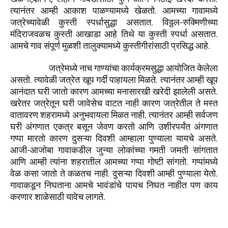
.
त्यानंतर
आम्ही
आकाश
पाळण्यामध्ये
खेळतो
आमच्या
गावामध्ये
.
-
जत्रेच्यावेळी
कुस्ती
स्पर्धासुद्धा
असतात
विठ्ठल
रुक्मिणीच्या
.
मंदिराजवळच
कुस्ती
आखाडा
आहे
तिथे
या
कुस्ती
स्पर्धा
असतात
.
आमचे
गाव
संपूर्ण
मुळशी
तालुक्यामध्ये
कुस्तीगीरांसाठी
प्रसिद्ध
आहे
जत्रेमध्ये
नाच
गाण्यांचा
कार्यक्रमसुद्धा
आयोजित
केलेला
.
.
असतो
त्यावेळी
जत्रेत
खूप
गर्दी
पाहायला
मिळते
त्यानंतर
आम्ही
खूप
.
आनंदात
घरी
जातो
कारण
आमच्या
मनासारखी
खरेदी
झालेली
असते
खरेतर
जत्रेतून
घरी
जावेसेच
वाटत
नाही
कारण
जत्रेतील
ते
मस्त
.
वातावरण
शहरामध्ये
अनुभवायला
मिळत
नाही
त्यानंतर
आम्ही
सर्वजण
घरी
अंगणात
एकत्र
बसून
जेवण
करतो
आणि
उशीरपर्यंत
अंगणात
.
गप्पा
मारतो
कारण
दुसऱ्या
दिवशी
आम्हाला
पुण्याला
यायचे
असते
-
आजी
आजोबा
गावाकडील
जुन्या
लोकांच्या
गमती
जमती
सांगतात
.
आणि
आम्ही
त्यांना
शहरातील
आमच्या
गप्पा
गोष्टी
सांगतो
गप्पांमध्ये
.
.
वेळ
कसा
जातो
ते
कळतच
नाही
दुसऱ्या
दिवशी
आम्ही
पुण्याला
येतो
गावाकडून
निघताना
आमचे
भावंडांचे
पायच
निघत
नाहीत
पण
काय
.
करणार
शाळेसाठी
यावेच
लागते