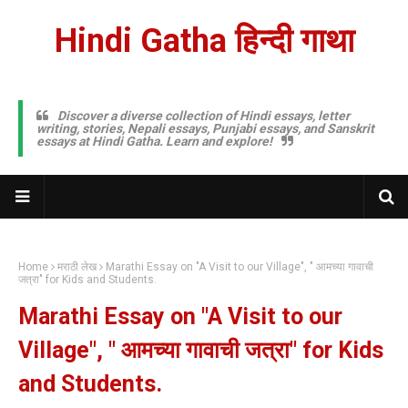
Hindi Gatha हिन्दी गाथा
Discover a diverse collection of Hindi essays, letter
writing, stories, Nepali essays, Punjabi essays, and Sanskrit
essays at Hindi Gatha. Learn and explore!
Home
मराठी लेख
Marathi Essay on "A Visit to our Village", " आमच्या गावाची
जत्रा" for Kids and Students.
Marathi Essay on "A Visit to our
Village", " आमच्या गावाची जत्रा" for Kids
and Students.