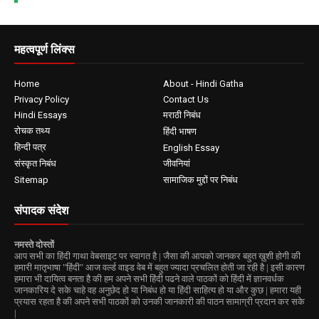
महत्वपूर्ण लिंक्स
Home
About - Hindi Gatha
Privacy Policy
Contact Us
Hindi Essays
मराठी निबंध
रोचक तथ्य
हिंदी भाषण
हिन्दी पत्र
English Essay
संस्कृत निबंध
जीवनियां
Sitemap
सामाजिक मुद्दों पर निबंध
संपादक संदेश
नमस्ते दोस्तों
आप सभी का हिंदी गाथा वेबसाइट पर स्वागत है | जैसा की आपको जानकर बहुत ख़ुशी होगी की
हमारी मातृभाषा "हिंदी" आज वर्ल्ड वाइड वेब में बहुत ज्यादा प्रचलित होती जा रही है | इसी कारण
हमारा भी दायित्व बनता है की हम अपने सभी हिंदी पढने वाले पाठकों को हिंदी में ज्ञानवर्धक
जानकारिय दे सके चाहे वह अनुछेद हो या निबंध हो या हिंदी साहित्य हो या और कुछ | हमारा यही
प्रयास रहता है की अपने सभी पाठकों को उनकी जानकारी की पाठन सामाग्री प्रदान कर सके
|