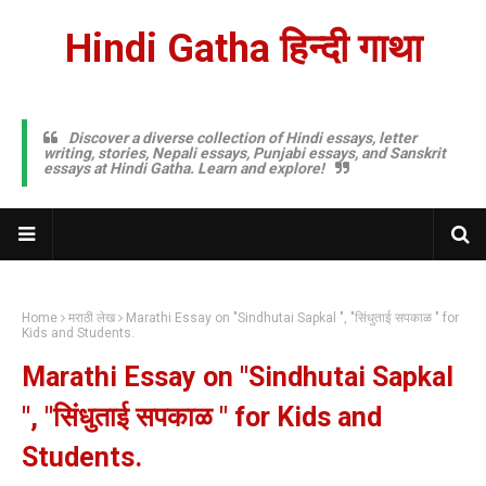
Hindi Gatha हिन्दी गाथा
Discover a diverse collection of Hindi essays, letter
writing, stories, Nepali essays, Punjabi essays, and Sanskrit
essays at Hindi Gatha. Learn and explore!
Home
मराठी लेख
Marathi Essay on "Sindhutai Sapkal ", "सिंधुताई सपकाळ " for
Kids and Students.
Marathi Essay on "Sindhutai Sapkal
", "सिंधुताई सपकाळ " for Kids and
Students.