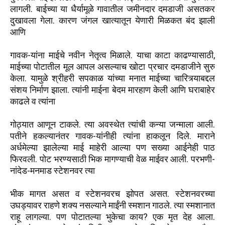
लागली. बाईच्या या धैर्यामूळे गावातील जमीनदार दमडाजी असतकर
दुखावला गेला. कारण जंगल खात्यातून येणारी मिळकत बंद झाली
आणि
गावक-यांना माईचे नवीन नेतृत्व मिळाले. याचा काटा काढण्यासाठी,
माईच्या पोटातील मूल आपल असल्याच खोटा प्रचार दमडाजीने सुरु
केला. यामुळे श्रीहरी सपकाळ यांच्या मनात माईच्या चारित्र्याबद्दल
संशय निर्माण झाला. त्यांनी माईना बेदम मारहाण केली आणि घराबाहेर
काढले व त्यांना
गोठ्यात आणून टाकले. त्या अवस्थेत त्यांची कन्या जन्माला आली.
पतीने हकल्यानंतर गावक-यांनीही त्यांना हाकलून दिले. माराने
अर्धमेल्या झालेल्या माई माहेरी आल्या पण सख्या आईनेही पाठ
फिरवली. पोट भरण्यसाठी भिक मागण्याची वेळ माईवर आली. परभणी-
नांदेड-मनमाड स्टेशनवर त्या
भीक मागत असत व स्टेशनवरच झोपत असत. स्टेशनवरच्या
उघड्यावर राहणे शक्य नसल्याने माईंनी स्मशान गाठले. त्या स्मशानात
राहू लागल्या. पण पोटातल्या भुकेचा काय? एक मृत देह आला.