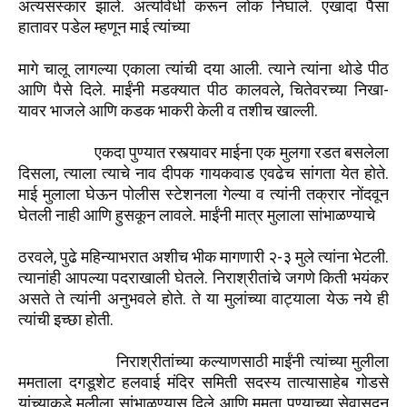
अंत्यसंस्कार झाले. अंत्यविधी करून लोक निघाले. एखादा पैसा
हातावर पडेल म्हणून माई त्यांच्या
मागे चालू लागल्या एकाला त्यांची दया आली. त्याने त्यांना थोडे पीठ
आणि पैसे दिले. माईंनी मडक्यात पीठ कालवले, चितेवरच्या निखा-
यावर भाजले आणि कडक भाकरी केली व तशीच खाल्ली.
एकदा पुण्यात रस्त्यावर माईना एक मुलगा रडत बसलेला
दिसला, त्याला त्याचे नाव दीपक गायकवाड एवढेच सांगता येत होते.
माई मुलाला घेऊन पोलीस स्टेशनला गेल्या व त्यांनी तक्रार नोंदवून
घेतली नाही आणि हुसकून लावले. माईंनी मात्र मुलाला सांभाळण्याचे
ठरवले, पुढे महिन्याभरात अशीच भीक मागणारी २-३ मुले त्यांना भेटली.
त्यानांही आपल्या पदराखाली घेतले. निराश्रीतांचे जगणे किती भयंकर
असते ते त्यांनी अनुभवले होते. ते या मुलांच्या वाट्याला येऊ नये ही
त्यांची इच्छा होती.
निराश्रीतांच्या कल्याणसाठी माईंनी त्यांच्या मुलीला
ममताला दगडूशेट हलवाई मंदिर समिती सदस्य तात्यासाहेब गोडसे
यांच्याकडे मुलीला सांभाळण्यास दिले आणि ममता पुण्याच्या सेवासदन