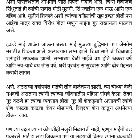
अशा परिस्थितीत अभिमान साठे पिंपरी गावात आले. चिंधी म्हणजेच
सिंधुताई ही त्यांची सर्वात मोठी मुलगी. सिंधुताईंना एक भाऊ आणि एक
बहिण आहे. मुलीनं शिकावे अशी त्यांच्या वडिलांची खूप इच्छा होती पण
आईचा मात्र सक्त विरोध होता म्हणुन माईंना गुर राखायला पाठवत
असे.
इकडे माई शाळेत जाऊन बसत. माई मुळच्या बुद्धिमान पण जेमतेम
मराठीच शिकता आले. अल्पवयात लग्न झाले. चिंधा साठे ची चिंधाबाई
श्रीहरी सपकाळ झाली. लग्नाच्या वेळी माईचे वय होते अकरा वर्ष
आणि नव-याचे वय तीस वर्ष. घरी प्रचंड सासुरवास आणि ढोर मेहनत
करावी लागत
असे. अठराव्या वर्षापर्यंत माईची तीन बाळंतपण झाली. त्या चौथ्या वेळी
गर्भवती असताना त्यांनी त्यांच्या जीवनातील पहिला संघर्ष केला. तेव्हा
गुर वळणे हा त्यांचा व्यवसाय होता. गुर ही शेकड्याने असायची त्यांचे
शेण काढता काढता कंबर मोडायचे. स्त्रिया शेण काढून अर्धमेल्या
होऊन जात.
पण त्या बद्दल त्यांना कोणतीही मजुरी मिळायची नाही, म्हणून माईंनी बंड
पुकारले. माई हा लढा जिंकल्या पण या लढ्याची किमत त्यांना चुकवावी