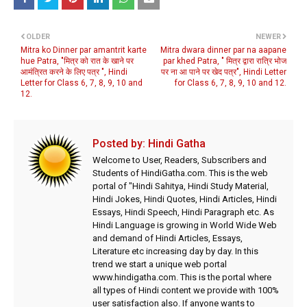
OLDER
NEWER
Mitra ko Dinner par amantrit karte
Mitra dwara dinner par na aapane
hue Patra, "मित्र को रात के खाने पर
par khed Patra, " मित्र द्वारा रात्रि भोज
आमंत्रित करने के लिए पत्र ", Hindi
पर ना आ पाने पर खेद पत्र", Hindi Letter
Letter for Class 6, 7, 8, 9, 10 and
for Class 6, 7, 8, 9, 10 and 12.
12.
Posted by:
Hindi Gatha
Welcome to User, Readers, Subscribers and
Students of HindiGatha.com. This is the web
portal of "Hindi Sahitya, Hindi Study Material,
Hindi Jokes, Hindi Quotes, Hindi Articles, Hindi
Essays, Hindi Speech, Hindi Paragraph etc. As
Hindi Language is growing in World Wide Web
and demand of Hindi Articles, Essays,
Literature etc increasing day by day. In this
trend we start a unique web portal
www.hindigatha.com. This is the portal where
all types of Hindi content we provide with 100%
user satisfaction also. If anyone wants to