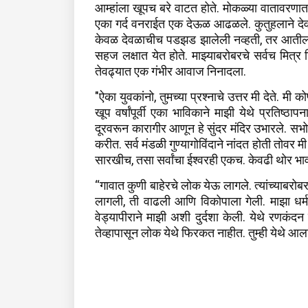
आम्हांला खूपच बरे वाटत होते. मोकळ्या वातावर
एका गर्द वनराईत एक देऊळ आढळले. कुतुहलाने देव
केवळ देवळाचीच पडझड झालेली नव्हती, तर आतील मूर्
सहज लक्षात येत होते. माझ्याबरोबरचे सर्वच मित्र
तेवढ्यात एक गंभीर आवाज निनादला.
"ऐका युवकांनो, तुमच्या प्रश्नाचे उत्तर मी देते. मी 
खूप वर्षांपूर्वी एका भाविकाने माझी येथे प्रतिष्ठ
दूरवरून कारागीर आणून हे सुंदर मंदिर उभारले. सभ
करीत. सर्व मंडळी गुण्यागोविंदाने नांदत होती तोवर मी
सारखीच, तसा सर्वांचा ईश्वरही एकच. केवढी थोर भा
“गावात कुणी बाहेरचे लोक येऊ लागले. त्यांच्याबरोबर
लागली, ती वाढली आणि विकोपाला गेली. माझा धर्म इतर
वेड्यापीराने माझी अशी दुर्दशा केली. येथे रणकं
तेव्हापासून लोक येथे फिरकत नाहीत. तुम्ही येथे आल