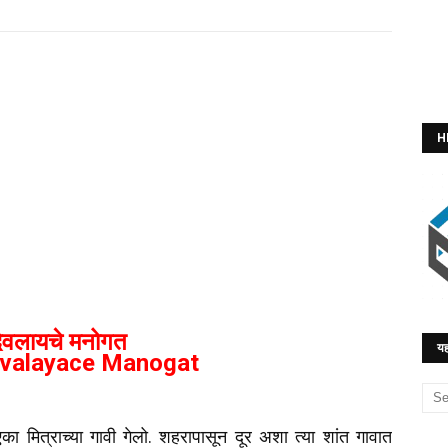
H
देवलायचे मनोगत
यह
valayace Manogat
का मित्राच्या गावी गेलो. शहरापासून दूर अशा त्या शांत गावात