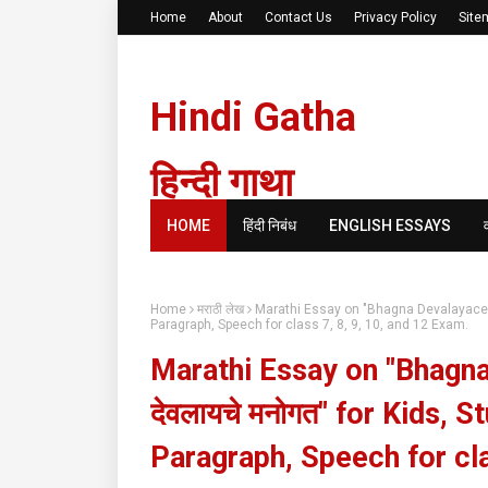
Home
About
Contact Us
Privacy Policy
Site
Hindi Gatha
हिन्दी गाथा
HOME
हिंदी निबंध
ENGLISH ESSAYS
Home
मराठी लेख
Marathi Essay on "Bhagna Devalayace Ma
Paragraph, Speech for class 7, 8, 9, 10, and 12 Exam.
Marathi Essay on "Bhagna
देवलायचे मनोगत" for Kids, 
Paragraph, Speech for cla