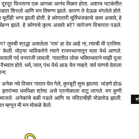
णात दूरदूर फिरताना एक आगळा आनंद मिळत होता. अशाच भटकंतीत
ळात शिरलो आणि मन विषण्ण झाले. कारण ते देऊळ भंगलेले होते.
तीही भग्न झाली होती. हे कोणातरी मूर्तिभंजकाचे काम असावे, हे
 खिन्न झाले. हे कोणाचे कृत्य असावे बरे? सारेजण विचारात पडले.
कोण? तुमची श्रद्धा असलेला 'राम' हा देव आहे ना, त्याची मी प्रतिमा.
ापना केली. मोठ्या भाविकतेने त्याने राजस्थानातून मला येथे आणले.
ोवताली गर्द वनराजी लावली. गावातील लोक भक्तिभावाने माझी पूजा
 वैभवात होते. धर्म, जात, पंथ येथे आड येत नव्हते. सर्व माणसे देवाला
वना.
 अनेक नवे विचार गावात येत गेले, कुरबूरी सुरू झाल्या. भांडणे होऊ
ांच्या धर्मापेक्षा श्रेष्ठ असे प्रत्येकाला वाटू लागले. मग कुणी
दन माजले. अनेकांचे बळी पडले आणि या मंदिराचीही मोडतोड झाली.
श्र
ात म्हणून मी मन मोकळे केले.