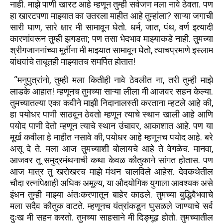
नाही. माझे पाणी खारट आहे म्हणून तुम्ही सर्वजण मला नावे ठेवता. पण
हा खारटपणा माझ्यात का उतरला माहीत आहे तुम्हांला? साऱ्या जगाची
सारी घाण, सारे क्षार मी सामावून घेतो. धर्म, जात, पंथ, वर्ण इत्यादी
कारणांवरून तुम्ही झगडता; पण तसा भेदभाव माझ्याकडे नाही. तुमच्या
श्रीगजाननांच्या मूर्तीना मी माझ्यात सामावून घेतो, त्याचप्रमाणे इस्लाम
बांधवांचे ताबूतही माझ्यातच समर्पित होतात!
“मनुपुत्रांनो, तुम्ही मला कितीही नावे ठेवलीत ना, तरी तुम्ही माझे
लाडके आहात! म्हणूनच तुमच्या साऱ्या लीला मी आजवर सहन केल्या.
तुमच्यातल्या एका कवीने माझी निदानालस्ती करताना म्हटले आहे की,
हा पयोधर पाणी साठवून ठेवतो म्हणून त्याचे स्थान खाली आहे आणि
पयोद पाणी देतो म्हणून त्याचे स्थान उंचावर, आकाशात आहे. पण या
मूर्ख कवीला हे माहीत नसावे की, पयोधर आहे म्हणूनच पयोद आहे. बरे
असू दे ते. मला आज तुमच्याशी बोलायचे आहे ते वेगळेच. मानवा,
आजवर तू समुद्रमंथनाची कथा केवळ कौतुकाने सांगत होतास. पण
आज मात्र तु खरोखरच माझे मंथन चालविले आहेस. देवकथेतील
चौदा रत्नांपेक्षाही अधिक अमूल्य, या औदयोगिक युगाला आवश्यक असे
इंधन तुम्ही माझ्या अंतःकरणातून बाहेर काढले. तुमच्या बुद्धिवैभवाचे
मला सदैव कौतुक वाटते. म्हणूनच यंत्रांकडून घुसळले जाण्याचे सर्व
दुःख मी सहन करतो. तुमच्या साहसाने मी दिङ्मूढ होतो. तुमच्यातील