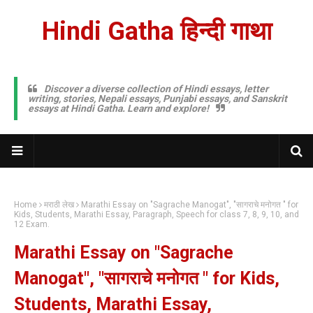
Hindi Gatha हिन्दी गाथा
Discover a diverse collection of Hindi essays, letter
writing, stories, Nepali essays, Punjabi essays, and Sanskrit
essays at Hindi Gatha. Learn and explore!
Home
मराठी लेख
Marathi Essay on "Sagrache Manogat", "सागराचे मनोगत " for
Kids, Students, Marathi Essay, Paragraph, Speech for class 7, 8, 9, 10, and
12 Exam.
Marathi Essay on "Sagrache
Manogat", "सागराचे मनोगत " for Kids,
Students, Marathi Essay,