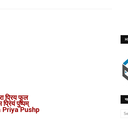
H
रा प्रिय फूल
यह
 प्रियं पुष्पम्
 Priya Pushp