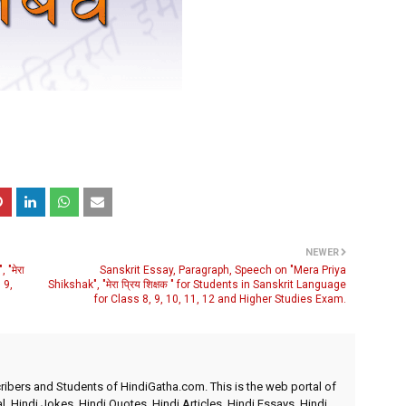
NEWER
 "मेरा
Sanskrit Essay, Paragraph, Speech on "Mera Priya
 9,
Shikshak", "मेरा प्रिय शिक्षक " for Students in Sanskrit Language
for Class 8, 9, 10, 11, 12 and Higher Studies Exam.
ibers and Students of HindiGatha.com. This is the web portal of
l, Hindi Jokes, Hindi Quotes, Hindi Articles, Hindi Essays, Hindi