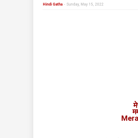
Hindi Gatha
-
Sunday, May 15, 2022
मे
मम
Mera