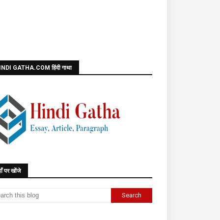
INDI GATHA.COM हिंदी गाथा
ाँ पर खोंजे