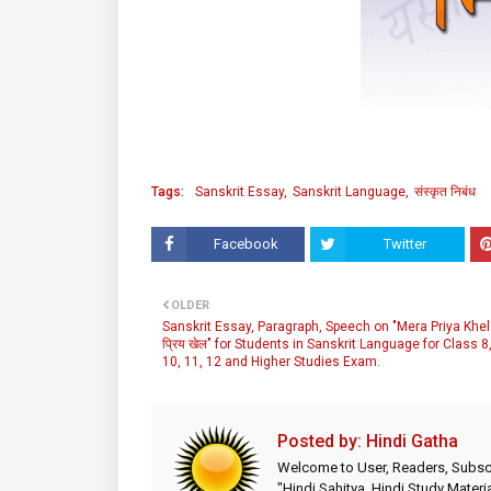
Tags:
Sanskrit Essay
Sanskrit Language
संस्कृत निबंध
Facebook
Twitter
OLDER
Sanskrit Essay, Paragraph, Speech on "Mera Priya Khel",
प्रिय खेल" for Students in Sanskrit Language for Class 8,
10, 11, 12 and Higher Studies Exam.
Posted by:
Hindi Gatha
Welcome to User, Readers, Subscr
"Hindi Sahitya, Hindi Study Materia