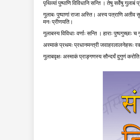
पृथिव्यां पुष्पाणि विविधानि सन्ति । तेषु सर्वेषु गुलाबं
गुलाबः पुष्पाणां राजा अस्ति। अस्य पत्राणि अतीव स
मनः प्रीणयति।
गुलाबस्य विविधाः वर्णाः सन्ति । हाराः पुष्पगुच्छाः च 
अस्माकं प्रथमः प्रधानमन्त्री जवाहरलालनेहरूः रक्
गुलाबवृक्षः अस्माकं प्राङ्गणस्य सौन्दर्यं दुगुणं करोत