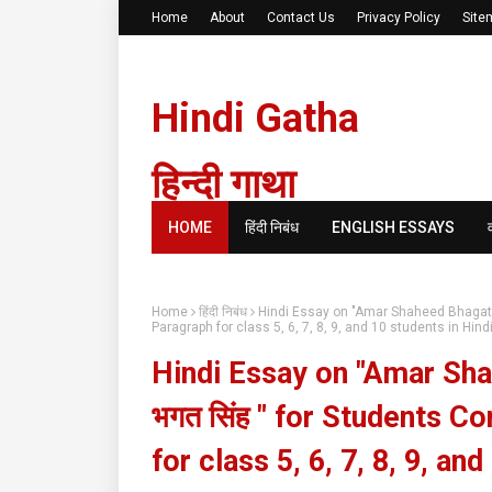
Home
About
Contact Us
Privacy Policy
Site
Hindi Gatha
हिन्दी गाथा
HOME
हिंदी निबंध
ENGLISH ESSAYS
Home
हिंदी निबंध
Hindi Essay on "Amar Shaheed Bhagat Si
Paragraph for class 5, 6, 7, 8, 9, and 10 students in Hin
Hindi Essay on "Amar Sha
भगत सिंह " for Students 
for class 5, 6, 7, 8, 9, a