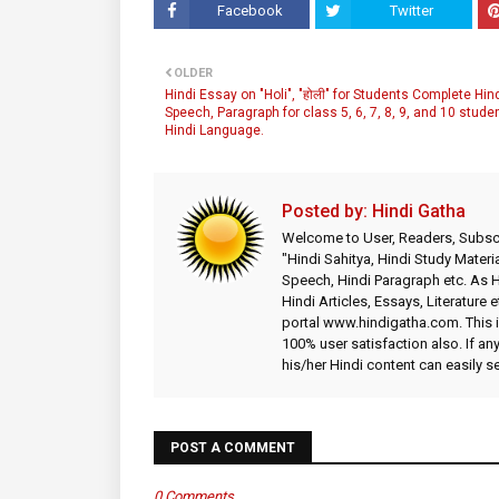
Facebook
Twitter
OLDER
Hindi Essay on "Holi", "होली" for Students Complete Hin
Speech, Paragraph for class 5, 6, 7, 8, 9, and 10 stude
Hindi Language.
Posted by:
Hindi Gatha
Welcome to User, Readers, Subscr
"Hindi Sahitya, Hindi Study Materia
Speech, Hindi Paragraph etc. As
Hindi Articles, Essays, Literature 
portal www.hindigatha.com. This is
100% user satisfaction also. If an
his/her Hindi content can easily 
POST A COMMENT
0 Comments