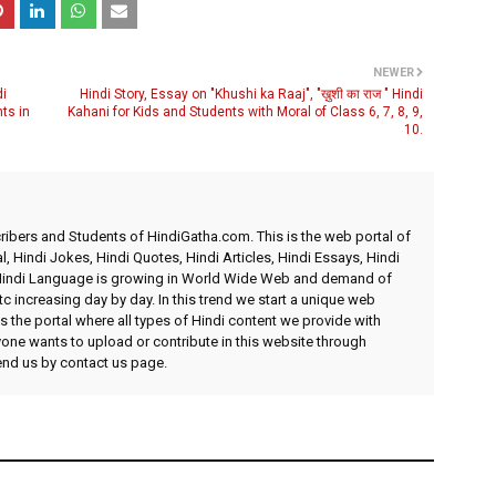
NEWER
di
Hindi Story, Essay on "Khushi ka Raaj", "ख़ुशी का राज " Hindi
nts in
Kahani for Kids and Students with Moral of Class 6, 7, 8, 9,
10.
ibers and Students of HindiGatha.com. This is the web portal of
l, Hindi Jokes, Hindi Quotes, Hindi Articles, Hindi Essays, Hindi
 Hindi Language is growing in World Wide Web and demand of
etc increasing day by day. In this trend we start a unique web
 the portal where all types of Hindi content we provide with
yone wants to upload or contribute in this website through
send us by contact us page.