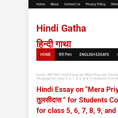
Home
About
Contact Us
Privacy Policy
Site
Hindi Gatha
हिन्दी गाथा
HOME
हिंदी निबंध
ENGLISH ESSAYS
Home
हिंदी निबंध
Hindi Essay on "Mera Priya kavi Tulsidas
Paragraph for class 5, 6, 7, 8, 9, and 10 students in Hin
Hindi Essay on "Mera Priya 
तुलसीदास " for Students 
for class 5, 6, 7, 8, 9, a