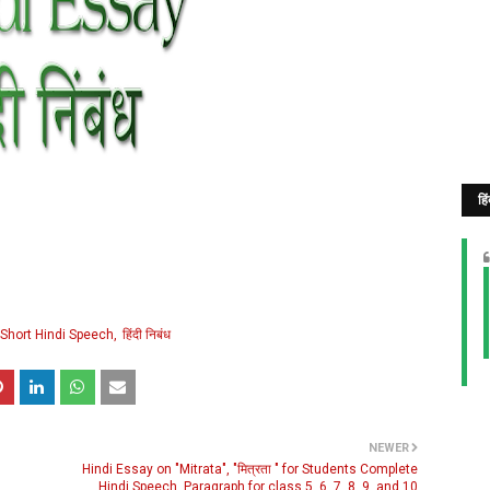
हि
Short Hindi Speech
हिंदी निबंध
NEWER
Hindi Essay on "Mitrata", "मित्रता " for Students Complete
Hindi Speech, Paragraph for class 5, 6, 7, 8, 9, and 10