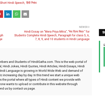
Short Hindi Speech
हिंदी निबंध
NEWER
Hindi Essay on "Mera Priya Mitra", "मेरा प्रिय मित्र " for
हि
aph
Students Complete Hindi Speech, Paragraph for class 5, 6,
ge
7, 8, 9, and 10 students in Hindi Language
ibers and Students of HindiGatha.com. This is the web portal of
l, Hindi Jokes, Hindi Quotes, Hindi Articles, Hindi Essays, Hindi
 Hindi Language is growing in World Wide Web and demand of
etc increasing day by day. In this trend we start a unique web
 the portal where all types of Hindi content we provide with
yone wants to upload or contribute in this website through
send us by contact us page.