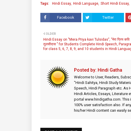
Tags:
Hindi Essay
Hindi Language
Short Hindi Essay
Facebook
Twitter
OLDER
Hindi Essay on "Mera Priya kavi Tulsidas", "मेरा प्रिय कवि
तुलसीदास " for Students Complete Hindi Speech, Paragr
for class 5, 6, 7, 8, 9, and 10 students in Hindi Langua
Posted by:
Hindi Gatha
Welcome to User, Readers, Subscr
"Hindi Sahitya, Hindi Study Materia
Speech, Hindi Paragraph etc. As
Hindi Articles, Essays, Literature 
portal www.hindigatha.com. This is
100% user satisfaction also. If an
his/her Hindi content can easily 