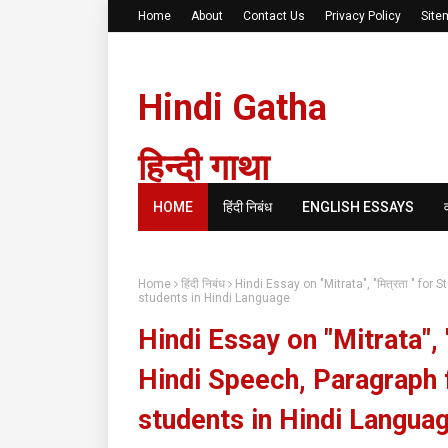
Home
About
Contact Us
Privacy Policy
Site
Hindi Gatha
हिन्दी गाथा
HOME
हिंदी निबंध
ENGLISH ESSAYS
Home
हिंदी निबंध
Hindi Essay on "Mitrata", "मित्रता " for
students in Hindi Language
Hindi Essay on "Mitrata", 
Hindi Speech, Paragraph fo
students in Hindi Langua