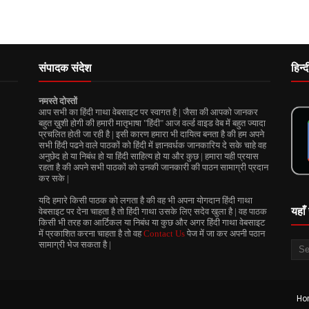
संपादक संदेश
हिन्
नमस्ते दोस्तों
आप सभी का हिंदी गाथा वेबसाइट पर स्वागत है | जैसा की आपको जानकर
बहुत ख़ुशी होगी की हमारी मातृभाषा "हिंदी" आज वर्ल्ड वाइड वेब में बहुत ज्यादा
प्रचलित होती जा रही है | इसी कारण हमारा भी दायित्व बनता है की हम अपने
सभी हिंदी पढने वाले पाठकों को हिंदी में ज्ञानवर्धक जानकारिय दे सके चाहे वह
अनुछेद हो या निबंध हो या हिंदी साहित्य हो या और कुछ | हमारा यही प्रयास
रहता है की अपने सभी पाठकों को उनकी जानकारी की पाठन सामाग्री प्रदान
कर सके |
यदि हमारे किसी पाठक को लगता है की वह भी अपना योगदान हिंदी गाथा
यहाँ 
वेबसाइट पर देना चाहता है तो हिंदी गाथा उसके लिए सदेव खुला है | वह पाठक
किसी भी तरह का आर्टिकल या निबंध या कुछ और अगर हिंदी गाथा वेबसाइट
में प्रकाशित करना चाहता है तो वह
Contact Us
पेज में जा कर अपनी पठान
सामाग्री भेज सकता है |
Ho