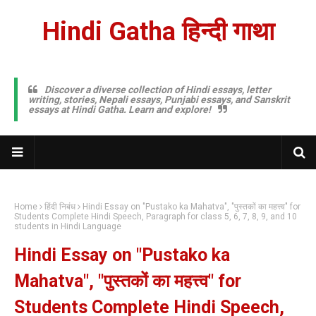
Hindi Gatha हिन्दी गाथा
Discover a diverse collection of Hindi essays, letter
writing, stories, Nepali essays, Punjabi essays, and Sanskrit
essays at Hindi Gatha. Learn and explore!
Home
हिंदी निबंध
Hindi Essay on "Pustako ka Mahatva", "पुस्तकों का महत्त्व" for
Students Complete Hindi Speech, Paragraph for class 5, 6, 7, 8, 9, and 10
students in Hindi Language
Hindi Essay on "Pustako ka
Mahatva", "पुस्तकों का महत्त्व" for
Students Complete Hindi Speech,