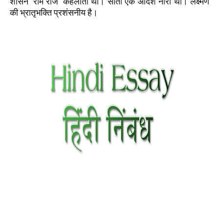
शासन 'राम राज' कहलाता था। सीता एक आदर्श नारी थीं। लक्ष्मण
की भ्रातृभक्ति प्रशंसनीय है।