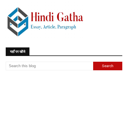
यहाँ पर खोंजे