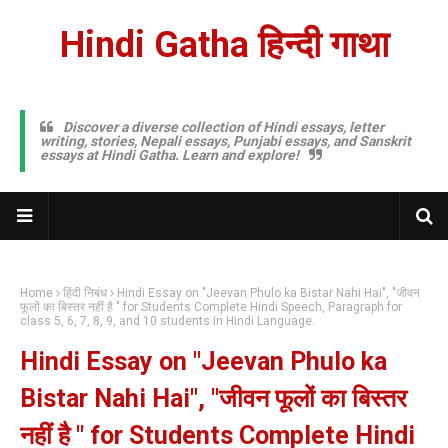
Hindi Gatha हिन्दी गाथा
Discover a diverse collection of Hindi essays, letter
writing, stories, Nepali essays, Punjabi essays, and Sanskrit
essays at Hindi Gatha. Learn and explore!
Home
हिंदी निबंध
Hindi Essay on "Jeevan Phulo ka Bistar Nahi Hai", "जीवन
फूलों का बिस्तर नहीं है " for Students Complete Hindi Speech, Paragraph for
class 5, 6, 7, 8, 9, and 10 students in Hindi Language.
Hindi Essay on "Jeevan Phulo ka
Bistar Nahi Hai", "जीवन फूलों का बिस्तर
नहीं है " for Students Complete Hindi