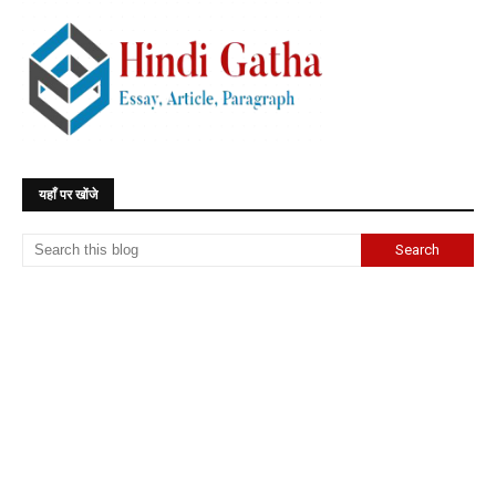
यहाँ पर खोंजे