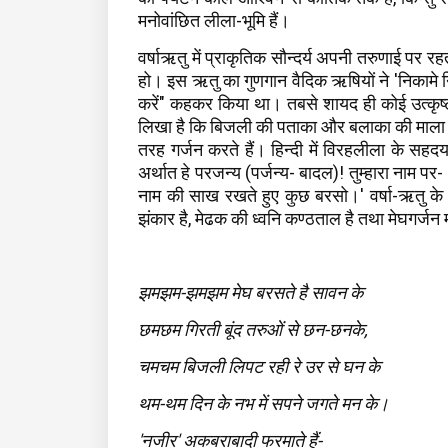
मनोवांछित लीला-भूमि हैं।
वर्षाऋतु में प्राकृतिक सौन्दर्य अपनी तरुणाई पर र
हो। इस ऋतु का गुणगान वैदिक ऋषियों ने 'निकामे निक
करें" कहकर किया था। तबसे शायद ही कोई उत्कृष्
लिखा है कि बिजली की पताका और बलाका की माला ध
तरह गर्जन करते हैं। हिन्दी में विरहलीला के सह
अर्थात हे परजन्य (पर्जन्य- बादल)! तुम्हारा नाम पर-
नाम की साख रखते हुए कुछ बरसो।' वर्षा-ऋतु के आ
झंकार है, मेढक की ध्वनि कण्ठताल है तथा मेघगर्जन 
झमझम-झमझम मेघ बरसते है सावन के
छमछम गिरती बूंद तरुओं से छन-छनके,
चमचम बिजली लिपट रही रे उर से घन के
थम-थम दिन के नभ में सपने जगते मन के।
'नजीर' अकबराबादी फरमाते हैं-