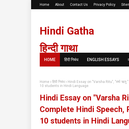
Home
About
Contact Us
Privacy Policy
Site
Hindi Gatha
हिन्दी गाथा
HOME
हिंदी निबंध
ENGLISH ESSAYS
Home
हिंदी निबंध
Hindi Essay on "Varsha Ritu", "वर्षा ऋतु
10 students in Hindi Language.
Hindi Essay on "Varsha Ritu
Complete Hindi Speech, Pa
10 students in Hindi Lang