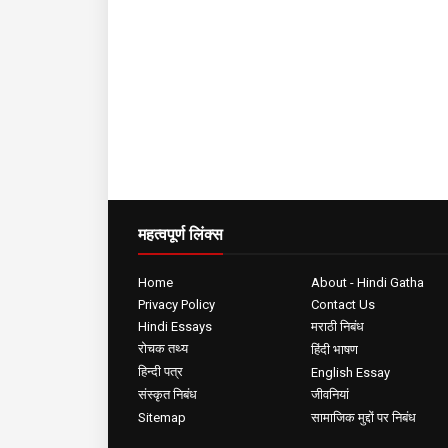
महत्वपूर्ण लिंक्स
Home
About - Hindi Gatha
Privacy Policy
Contact Us
Hindi Essays
मराठी निबंध
रोचक तथ्य
हिंदी भाषण
हिन्दी पत्र
English Essay
संस्कृत निबंध
जीवनियां
Sitemap
सामाजिक मुद्दों पर निबंध