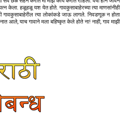
ता सर्व छळ सहन करीत मी माझे कार्य करीत राहिलो. वर्षा हीन जीवन
्न केला. हळूहळू यश येत होते. गावकुसाबाहेरच्या त्या माणसांनीही
क्षही गावकुसाबाहेरील त्या लोकांकडे जाऊ लागले. निवडणूक न होता
नात आले, याच गावाने मला बहिष्कृत केले होते ना! नाही, गाव माझी