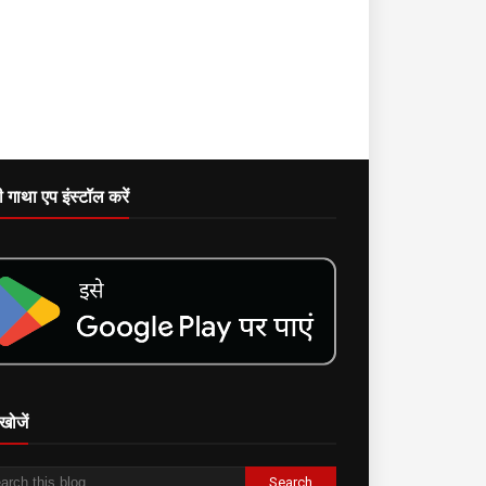
दी गाथा एप इंस्टॉल करें
खोजें