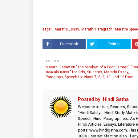
Tags:
Marathi Essay
Marathi Paragraph
Marathi Spee
Facebook
Twitter
OLDER
Marathi Essay on "The Mindset of a Poor Farmer", " एका
शेतकऱ्यांचे मनोगत " for Kids, Students, Marathi Essay,
Paragraph, Speech for class 7, 8, 9, 10, and 12 Exam.
Posted by:
Hindi Gatha
Welcome to User, Readers, Subscr
"Hindi Sahitya, Hindi Study Materia
Speech, Hindi Paragraph etc. As
Hindi Articles, Essays, Literature 
portal www.hindigatha.com. This is
100% user satisfaction also. If an