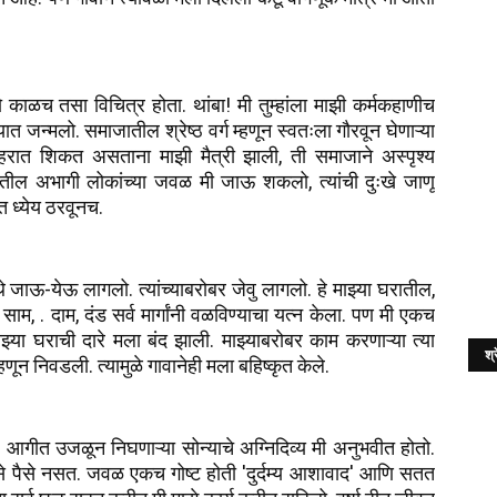
तो काळच तसा विचित्र होता. थांबा! मी तुम्हांला माझी कर्मकहाणीच
त जन्मलो. समाजातील श्रेष्ठ वर्ग म्हणून स्वतःला गौरवून घेणाऱ्या
शहरात शिकत असताना माझी मैत्री झाली, ती समाजाने अस्पृश्य
वर्गातील अभागी लोकांच्या जवळ मी जाऊ शकलो, त्यांची दुःखे जाणू
 ध्येय ठरवूनच.
 जाऊ-येऊ लागलो. त्यांच्याबरोबर जेवु लागलो. हे माझ्या घरातील,
ाम, . दाम, दंड सर्व मार्गांनी वळविण्याचा यत्न केला. पण मी एकच
झ्या घराची दारे मला बंद झाली. माझ्याबरोबर काम करणाऱ्या त्या
श्र
ून निवडली. त्यामुळे गावानेही मला बहिष्कृत केले.
आगीत उजळून निघणाऱ्या सोन्याचे अग्निदिव्य मी अनुभवीत होतो.
पैसे नसत. जवळ एकच गोष्ट होती 'दुर्दम्य आशावाद' आणि सतत