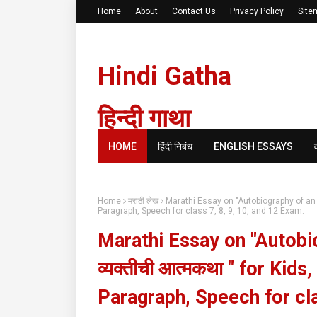
Home
About
Contact Us
Privacy Policy
Site
Hindi Gatha
हिन्दी गाथा
HOME
हिंदी निबंध
ENGLISH ESSAYS
Home
मराठी लेख
Marathi Essay on "Autobiography of an Ou
Paragraph, Speech for class 7, 8, 9, 10, and 12 Exam.
Marathi Essay on "Autobiog
व्यक्तीची आत्मकथा " for Kid
Paragraph, Speech for cla