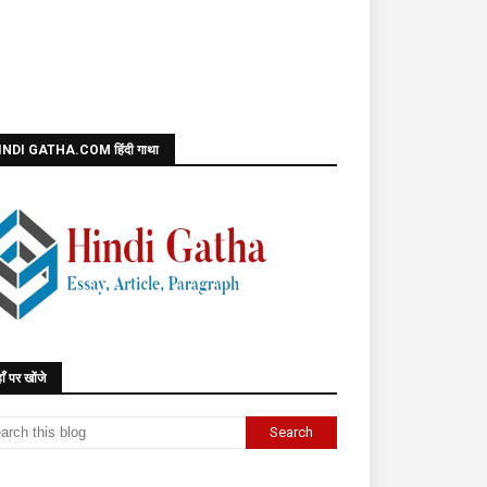
INDI GATHA.COM हिंदी गाथा
ाँ पर खोंजे