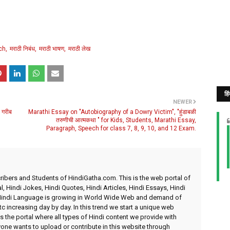
ch
मराठी निबंध
मराठी भाषण
मराठी लेख
हि
NEWER
 गरीब
Marathi Essay on "Autobiography of a Dowry Victim", "हुंडाबळी
तरुणीची आत्मकथा " for Kids, Students, Marathi Essay,
Paragraph, Speech for class 7, 8, 9, 10, and 12 Exam.
ibers and Students of HindiGatha.com. This is the web portal of
l, Hindi Jokes, Hindi Quotes, Hindi Articles, Hindi Essays, Hindi
 Hindi Language is growing in World Wide Web and demand of
etc increasing day by day. In this trend we start a unique web
 the portal where all types of Hindi content we provide with
yone wants to upload or contribute in this website through