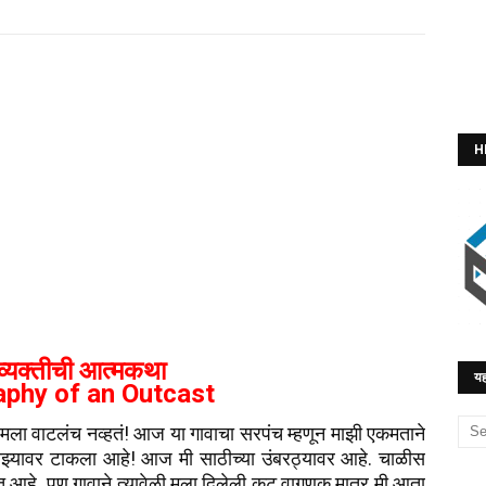
H
 व्यक्तीची आत्मकथा
यह
aphy of an Outcast
 वाटलंच नव्हतं! आज या गावाचा सरपंच म्हणून माझी एकमताने
 माझ्यावर टाकला आहे! आज मी साठीच्या उंबरठ्यावर आहे. चाळीस
िसत आहे. पण गावाने त्यावेळी मला दिलेली कटू वागणूक मात्र मी आता