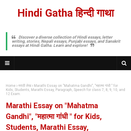
Hindi Gatha हिन्दी गाथा
Discover a diverse collection of Hindi essays, letter
writing, stories, Nepali essays, Punjabi essays, and Sanskrit
essays at Hindi Gatha. Learn and explore!
Home
मराठी लेख
Marathi Essay on "Mahatma Gandhi", "महात्मा गांधी " for
Kids, Students, Marathi Essay, Paragraph, Speech for class 7, 8, 9, 10, and
12 Exam.
Marathi Essay on "Mahatma
Gandhi", "महात्मा गांधी " for Kids,
Students, Marathi Essay,