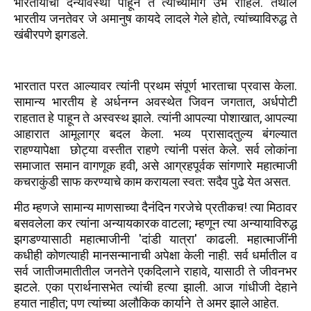
भारतीयांची दैन्यावस्था पाहून ते त्यांच्यामागे उभे राहिले. तेथील
भारतीय जनतेवर जे अमानुष कायदे लादले गेले होते, त्यांच्याविरुद्ध ते
खंबीरपणे झगडले.
भारतात परत आल्यावर त्यांनी प्रथम संपूर्ण भारताचा प्रवास केला.
सामान्य भारतीय हे अर्धनग्न अवस्थेत जिवन ज‍गतात, अर्धपोटी
राहतात हे पाहून ते अस्वस्थ झाले. त्यांनी आपल्या पोशाखात, आपल्या
आहारात आमूलाग्र बदल केला. भव्य प्रासादतुल्य बंगल्यात
राहण्यापेक्षा छोट्या वस्‍तीत राहणे त्यांनी पसंत केले. सर्व लोकांना
समाजात समान वागणूक हवी, असे आग्रहपूर्वक सांगणारे महात्माजी
कचराकुंडी साफ करण्याचे काम करायला स्वत: सदैव पुढे येत असत.
मीठ म्हणजे सामान्य माणसाच्या दैनंदिन गरजेचे प्रतीकच! त्या मिठावर
बसवलेला कर त्यांना अन्यायकारक वाटला; म्हणून त्या अन्यायाविरुद्ध
झगडण्यासाठी महात्माजीनी 'दांडी यात्रा' काढली. महात्माजींंनी
कधीही कोणत्याही मानसन्मानाची अपेक्षा केली नाही. सर्व धर्मातील व
सर्व जातीजमातीतील जनतेने एकदिलाने राहावे, यासाठी ते जीवनभर
झटले. एका प्रार्थनासभेत त्यांची हत्या झाली. आज गांधीजी देहाने
हयात नाहीत; पण त्यांच्या अलौकिक कार्याने ते अमर झाले आहेत.