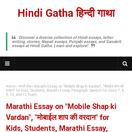
Hindi Gatha हिन्दी गाथा
Discover a diverse collection of Hindi essays, letter
writing, stories, Nepali essays, Punjabi essays, and Sanskrit
essays at Hindi Gatha. Learn and explore!
Home
मराठी लेख
Marathi Essay on "Mobile Shap ki Vardan", "मोबाईल शाप की
वरदान" for Kids, Students, Marathi Essay, Paragraph, Speech for class 7, 8,
9, 10, and 12 Exam.
Marathi Essay on "Mobile Shap ki
Vardan", "मोबाईल शाप की वरदान" for
Kids, Students, Marathi Essay,