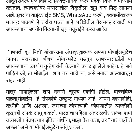
लावून ठेवल्यामुळे विशिष्ट इलेक्ट्रॉनिक किरण मेंदूवर विपरीत परिणाम
करतात. त्याचबरोबर माणसातील विकृतीला खूप वाव मिळू लागला
आहे. इतरांना वाईटसाईट SMS, WhatsApp करणे , बदनामीकारक
मजकूर पाठवणे हे सर्रास घडत आहे. परीक्षेतील गैरव्यवहारांसाठी या
उपकरणाचा उपयोग विदयार्थी खूप चतुराईने करत आहेत.
'गणपती दूध पितो' यांसारख्या अंधश्रद्धात्मक अफवा मोबाईलमुळेच
जगभर पसरतात. भीषण बॉम्बस्फोट घडवून आणण्यासाठीही या
उपकरणाचा उपयोग गुन्हेगारांनी केल्याचे उघड झालेले आहेच. हे सर्व
पाहिले की, हा मोबाईल शाप तर नाही ना, असे मनात आल्यावाचून
राहत नाही.
मात्र मोबाईलला शाप म्हणणे खुपच एकांगी होईल. वास्तविक
पाहता,मोबाईल हे संपर्काचे उत्कृष्ट माध्यम आहे. आपण कोणाशीही,
कधीही आणि अक्षरश: जगाच्या कोणत्याही कोपऱ्यातील व्यक्तीशी
कुठूनही संपर्क साधू शकतो. भारताचा पहिला अंतराळवीर राकेश शर्मा
तत्कालीन पंतप्रधान इंदिरा गांधींना, माझा देश कसा, तर “सारे जहाँ से
अच्छा" असे या मोबाईलमुळेच सांगू शकला.