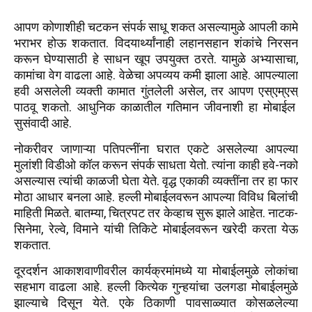
आपण कोणाशीही चटकन संपर्क साधू शकत असल्यामुळे आपली कामे
भराभर होऊ शकतात. विदयार्थ्यांनाही लहानसहान शंकांचे निरसन
करून घेण्यासाठी हे साधन खूप उपयुक्त ठरते. यामुळे अभ्यासाचा,
कामांचा वेग वाढला आहे. वेळेचा अपव्यय कमी झाला आहे. आपल्याला
हवी असलेली व्यक्ती कामात गुंतलेली असेल, तर आपण एस्एम्एस्
पाठवू शकतो. आधुनिक काळातील गतिमान जीवनाशी हा मोबाईल
सुसंवादी आहे.
नोकरीवर जाणाऱ्या पतिपत्नींना घरात एकटे असलेल्या आपल्या
मुलांशी विडीओ कॉल करून संपर्क साधता येतो. त्यांना काही हवे-नको
असल्यास त्यांची काळजी घेता येते. वृद्ध एकाकी व्यक्तींना तर हा फार
मोठा आधार बनला आहे. हल्ली मोबाईलवरून आपल्या विविध बिलांची
माहिती मिळते. बातम्या, चित्रपट तर केव्हाच सुरू झाले आहेत. नाटक-
सिनेमा, रेल्वे, विमाने यांची तिकिटे मोबाईलवरून खरेदी करता येऊ
शकतात.
दूरदर्शन आकाशवाणीवरील कार्यक्रमांमध्ये या मोबाईलमुळे लोकांचा
सहभाग वाढला आहे. हल्ली कित्येक गुन्हयांचा उलगडा मोबाईलमुळे
झाल्याचे दिसून येते. एके ठिकाणी पावसाळ्यात कोसळलेल्या