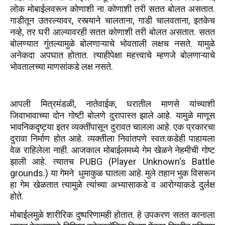
लोक मोबाईलवरून कोणाशी ना कोणाशी तरी सतत बोलत असतात.
गाडीतून उतरल्यावर, रस्त्याने चालताना, गाडी चालवताना, इतकेच
नव्हे, तर घरी आल्यावरही सतत कोणाशी तरी बोलत असतात. सतत
बोलण्यात गुंतल्यामुळे बोलणाऱ्याचे भोवताली लक्षच नसते. यामुळे
अनेकदा अपघात होतात. त्याहीपेक्षा महत्त्वाचे म्हणजे बोलणाऱ्याचे
भोवतालच्या माणसांकडे लक्ष नसते.
आपली मित्रमंडळी, नातेवाईक, घरातील माणसे यांच्याशी
जिवाभावाच्या दोन गोष्टी बोलणे दुरापास्त झाले आहे. यामुळे माणूस
भावनिकदृष्ट्या इतर व्यक्तींपासून दुरावत चालला आहे. एक प्रकारचा
दुरावा निर्माण होत आहे. व्यक्तीला निवांतपणे स्वत:कडेही पाहायला
वेळ राहिलेला नाही. आजकाल मोबाईलमध्‍ये गेम खेळने नेहमीची गोष्‍ट
झाली आहे. त्‍यातच PUBG (Player Unknown's Battle
grounds.) या गेमने धुमाकुळ घातला आहे. मुले तहान भुक विसरून
हा गेम खेळतात त्‍यामुळे त्‍यांंच्‍या अभ्‍यासाकडे व आरोग्‍याकडे दुर्लक्ष
होते.
मोबाईलमुळे शारीरिक दुष्परिणामही होतात. हे उपकरण सतत कानाला