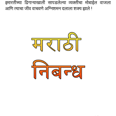
इमारतीच्या ढिगाऱ्याखाली सापडलेल्या व्यक्तीचा मोबाईल वाजला
आणि त्याचा जीव वाचवणे अग्निशमन दलाला शक्य झाले !