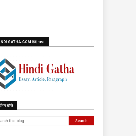
INDI GATHA.COM हिंदी गाथा
ाँ पर खोंजे