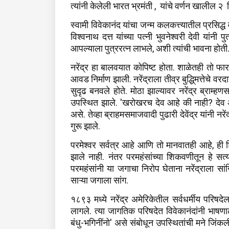
त्‍यांनी केलेली भारत भ्रमंती , यांचे वर्णन खालील
स्वामी विवेकानंद यांचा जन्म कलकत्त्यातील प्रसिद्
विश्वनाथ दत्त यांच्या पत्नी भुवनेश्वरी देवी यांनी 
आपल्याला पुत्ररत्‍न लाभले, अशी त्यांची भावना होती. 
नरेंद्र हा बालवयात कोपिष्ट होता. शाळेतही तो फार
आवड निर्माण झाली. नरेंद्राला तीव्र बुद्धि्मत्तेचे 
सुदृढ बनवले होते. मोठा झाल्यावर नरेंद्र ब्राम्‍
उपस्थित झाले. 'खरोखरच देव आहे की नाही? देव असे
असे. तेव्हा ब्राहमसमाजवादी पुढारी देवेंद्र यांनी नरे
गुरू झाले.
परमेश्वर सर्वत्र आहे आणि तो मानवातही आहे, ही शि
झाले नाही. नंतर परमहंसांच्या शिकवणीतून हे सत्
परमहंसांनी या जगाचा निरोप घेताना नरेंद्राला सांग
साऱ्या जगाला सांग.
१८९३ मध्ये नरेंद्र अमेरिकेतील सर्वधर्मीय परिषदे
लागले. त्या जागतिक परिषदेत विवेकानंदांनी भाषणा
बंधु-भगिनींनो' असे संबोधून उपस्थितांची मने जिंकली. त