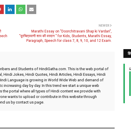
NEWER
ी
Marathi Essay on "Doorchitravani Shap ki Vardan",
peech
"दूरचित्रवाणी शाप की वरदान " for Kids, Students, Marathi Essay,
Paragraph, Speech for class 7, 8, 9, 10, and 12 Exam.
हि
ibers and Students of HindiGatha.com. This is the web portal of
l, Hindi Jokes, Hindi Quotes, Hindi Articles, Hindi Essays, Hindi
 Hindi Language is growing in World Wide Web and demand of
etc increasing day by day. In this trend we start a unique web
 the portal where all types of Hindi content we provide with
yone wants to upload or contribute in this website through
send us by contact us page.