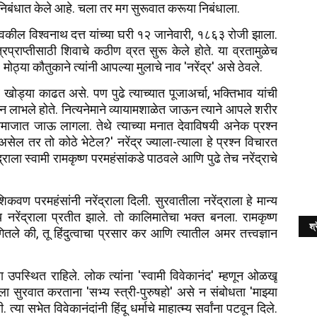
 २ निबंधात केले आहे. चला तर मग सुरूवात करूया निबंधाला.
ध वकील विश्वनाथ दत्त यांच्या घरी १२ जानेवारी, १८६३ रोजी झाला.
पुत्रप्राप्तीसाठी शिवाचे कठीण व्रत सुरू केले होते. या व्रतामुळेच
मोठ्या कौतुकाने त्यांनी आपल्या मुलाचे नाव 'नरेंद्र' असे ठेवले.
 खोड्या काढत असे. पण पुढे त्याच्यात पूजाअर्चा, भक्तिभाव यांची
वरदान लाभले होते. नित्यनेमाने व्यायामशाळेत जाऊन त्याने आपले शरीर
हणसमाजात जाऊ लागला. तेथे त्याच्या मनात देवाविषयी अनेक प्रश्न
ल तर तो कोठे भेटेल?' नरेंद्र ज्याला-त्याला हे प्रश्न विचारत
ंद्राला स्वामी रामकृष्ण परमहंसांकडे पाठवले आणि पुढे तेच नरेंद्राचे
कवण परमहंसांनी नरेंद्राला दिली. सुरवातीला नरेंद्राला हे मान्य
य नरेंद्राला प्रतीत झाले. तो कालिमातेचा भक्त बनला. रामकृष्ण
श्र
ितले की, तू हिंदुत्वाचा प्रसार कर आणि त्यातील अमर तत्त्वज्ञान
ला उपस्थित राहिले. लोक त्यांना 'स्वामी विवेकानंद' म्हणून ओळखू
ला सुरवात करताना 'सभ्य स्त्री-पुरुषहो' असे न संबोधता 'माझ्या
्या सभेत विवेकानंदांनी हिंदू धर्माचे माहात्म्य सर्वांना पटवून दिले.