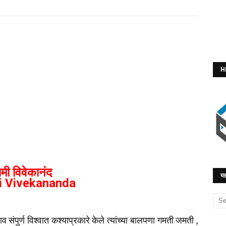
H
ामी विवेकानंद
यह
 Vivekananda
व संपुर्ण विश्‍वात कश्‍याप्रकारे केले त्‍यांच्‍या बालपणा गमती जमती ,