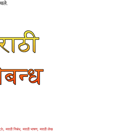
ेचले.
ch
मराठी निबंध
मराठी भाषण
मराठी लेख