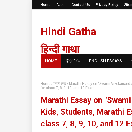
Home
About
Contact Us
Privacy Policy
Site
Hindi Gatha
हिन्दी गाथा
HOME
हिंदी निबंध
ENGLISH ESSAYS
Home
मराठी लेख
Marathi Essay on "Swami Vivekananda", "
for class 7, 8, 9, 10, and 12 Exam.
Marathi Essay on "Swami Vi
Kids, Students, Marathi 
class 7, 8, 9, 10, and 12 