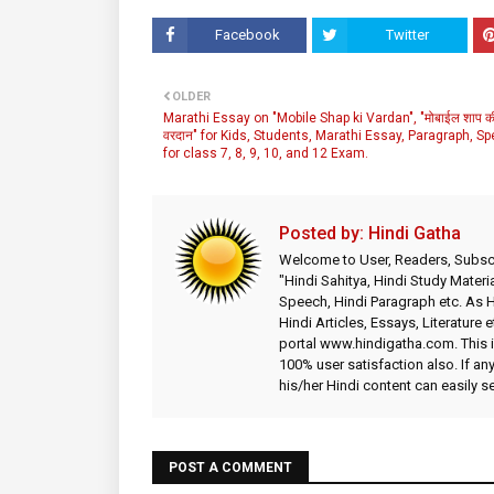
Facebook
Twitter
OLDER
Marathi Essay on "Mobile Shap ki Vardan", "मोबाईल शाप क
वरदान" for Kids, Students, Marathi Essay, Paragraph, S
for class 7, 8, 9, 10, and 12 Exam.
Posted by:
Hindi Gatha
Welcome to User, Readers, Subscr
"Hindi Sahitya, Hindi Study Materia
Speech, Hindi Paragraph etc. As
Hindi Articles, Essays, Literature 
portal www.hindigatha.com. This is
100% user satisfaction also. If an
his/her Hindi content can easily 
POST A COMMENT