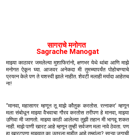
सागराचे मनोगत
Sagrache Manogat
माझ्या काठावर जमलेल्या मुशाफिरांनो, क्षणभर येथे थांबा आणि माझे
मनोगत ऐकून घ्या. आजवर अनेकदा मी तुमच्यापर्यंत पोहोचण्याचे
प्रयत्न केले पण ते यशस्वी झाले नाहीत. शेवटी मलाही मर्यादा आहेतच
ना!
“मानवा, महासागर म्हणून तू माझे कौतुक करतोस. रत्नाकर' म्हणून
मला संबोधून माझ्या वैभवाचा गौरव करतोस तरीपण हे मानवा, माझ्या
उणिवा मी जाणतो. माझ्या काठी आलेल्या तुझी तहान मी भागवू शकत
नाही. माझे पाणी खारट आहे म्हणून तुम्ही सर्वजण मला नावे ठेवता. पण
हा खारटपणा माझ्यात का उतरला माहीत आहे तुम्हांला? साऱ्या जगाची