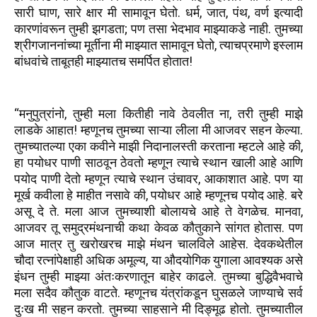
सारी घाण, सारे क्षार मी सामावून घेतो. धर्म, जात, पंथ, वर्ण इत्यादी
कारणांवरून तुम्ही झगडता; पण तसा भेदभाव माझ्याकडे नाही. तुमच्या
श्रीगजाननांच्या मूर्तीना मी माझ्यात सामावून घेतो, त्याचप्रमाणे इस्लाम
बांधवांचे ताबूतही माझ्यातच समर्पित होतात!
“मनुपुत्रांनो, तुम्ही मला कितीही नावे ठेवलीत ना, तरी तुम्ही माझे
लाडके आहात! म्हणूनच तुमच्या साऱ्या लीला मी आजवर सहन केल्या.
तुमच्यातल्या एका कवीने माझी निदानालस्ती करताना म्हटले आहे की,
हा पयोधर पाणी साठवून ठेवतो म्हणून त्याचे स्थान खाली आहे आणि
पयोद पाणी देतो म्हणून त्याचे स्थान उंचावर, आकाशात आहे. पण या
मूर्ख कवीला हे माहीत नसावे की, पयोधर आहे म्हणूनच पयोद आहे. बरे
असू दे ते. मला आज तुमच्याशी बोलायचे आहे ते वेगळेच. मानवा,
आजवर तू समुद्रमंथनाची कथा केवळ कौतुकाने सांगत होतास. पण
आज मात्र तु खरोखरच माझे मंथन चालविले आहेस. देवकथेतील
चौदा रत्नांपेक्षाही अधिक अमूल्य, या औदयोगिक युगाला आवश्यक असे
इंधन तुम्ही माझ्या अंतःकरणातून बाहेर काढले. तुमच्या बुद्धिवैभवाचे
मला सदैव कौतुक वाटते. म्हणूनच यंत्रांकडून घुसळले जाण्याचे सर्व
दुःख मी सहन करतो. तुमच्या साहसाने मी दिङ्मूढ होतो. तुमच्यातील