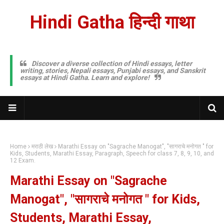
Hindi Gatha हिन्दी गाथा
Discover a diverse collection of Hindi essays, letter
writing, stories, Nepali essays, Punjabi essays, and Sanskrit
essays at Hindi Gatha. Learn and explore!
Home
मराठी लेख
Marathi Essay on "Sagrache Manogat", "सागराचे मनोगत " for
Kids, Students, Marathi Essay, Paragraph, Speech for class 7, 8, 9, 10, and
12 Exam.
Marathi Essay on "Sagrache
Manogat", "सागराचे मनोगत " for Kids,
Students, Marathi Essay,