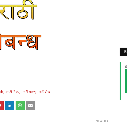
हि
ch
मराठी निबंध
मराठी भाषण
मराठी लेख
NEWER