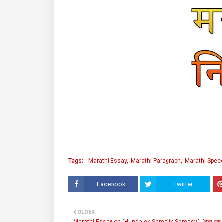
Tags:
Marathi Essay
Marathi Paragraph
Marathi Spee
Facebook
Twitter
OLDER
Marathi Essay on "Hunda ek Samajik Samasy", "हुंडा एक