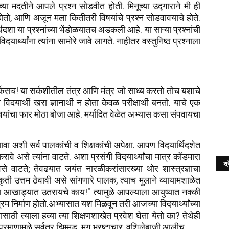
दतीने आपले प्रश्न सोडवीत होती. मिनूच्या उद्गाराने मी ही
तो, आणि अजून मला कितीतरी विषयांचे प्रश्न सोडवावयाचे होते.
्थिदशा या प्रश्नांच्या भेंडोळयातच अडकली आहे. या साऱ्या प्रश्नांची
िदयार्थ्यांना त्यांना सामोरे जावे लागते. नाहीतर वस्तुनिष्ठ प्रश्नाला
र्कसच! या सर्कशीतील तंत्र आणि मंत्र जो साध्य करतो तोच यशाचे
दयार्थी खरा ज्ञानार्थी न होता केवळ परीक्षार्थी बनतो. याचे एक
िषयांचा फार मोठा बोजा आहे. मर्यादित वेळेत अभ्यास कसा संपवायचा
सावा अशी सर्व पालकांची व शिक्षकांची अपेक्षा. आपण विदयार्थिदशेत
ावे असे त्यांना वाटते. अशा प्रसंगी विदयार्थ्यांचा मात्र कोंडमारा
श्र
ेसे वाटते; तेवढयात जयंत नारळीकरांसारख्या थोर शास्त्रज्ञाचा
ृती उत्तम ठेवावी असे सांगणारे पालक, त्याच मुलाने व्यायामशाळेत
 आखाड्यात उतरायचे काय!" त्यामुळे आपल्याला आयुष्यात नक्की
भ्रम निर्माण होतो.अभ्यासात यश मिळवून तरी आजच्या विदयार्थ्यांच्या
णासाठी त्याला हव्या त्या शिक्षणशाखेत प्रवेश घेता येतो का? तेथेही
माणामुळे सर्वत्र झिम्मड. मग भ्रष्टाचार, वशिलेबाजी आलीच.