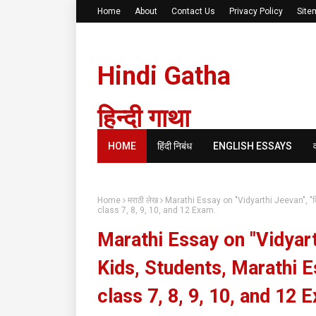
Home
About
Contact Us
Privacy Policy
Site
Hindi Gatha
हिन्दी गाथा
HOME
हिंदी निबंध
ENGLISH ESSAYS
Home
मराठी लेख
Marathi Essay on "Vidyarthi Jeevan", "वि
class 7, 8, 9, 10, and 12 Exam.
Marathi Essay on "Vidyarthi
Kids, Students, Marathi 
class 7, 8, 9, 10, and 12 