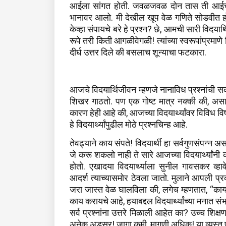
आईला सांगत होती. जवळजवळ दोन तास ती आईच्या म
भानावर आलो. मी देखील खूप वेळ गणिते सोडवीत हो
केव्हा संपायचे बरे हे प्रश्न? छे, आमची सारी विदयार
रूपे तरी किती आगळीवेगळी! त्यांच्या स्वरूपांप्रमाणे व
दीर्घ उत्तर दिले की बसलाच शून्याचा फटकारा.
आजचे विदयार्थिजीवन म्हणजे नानाविध प्रश्नांची स
शिखर गाठतो. पण एक गोष्ट मात्र नक्की की, असा वि
कारण हेही आहे की, आजच्या विदयार्थ्यांवर विविध व
हे विदयार्थ्यांपुढील मोठे प्रश्नचिन्ह आहे.
तेवढ्याने काय संपते! विदयार्थी हा सर्वगुणसंपन्न अ
जे करू शकलो नाही ते सारे आजच्या विदयार्थ्यांनी कर
होतो. एखादया विदयार्थ्याला सुनील गावसकर व्हाव
आदर्श त्याच्यासमोर ठेवला जातो. मुलाने आपली प्रक
जरा जास्त वेळ घालविला की, लगेच म्हणतात, “काय
काय करायचे आहे, हयाबद्दल विदयार्थ्यांच्या मनात सं
सर्व प्रश्नांना उत्तरे मिळाली आहेत का? उच्च शिक्ष
अनेक अडसर! जागा कमी, मागणी अधिक! या व्यस्त प्र