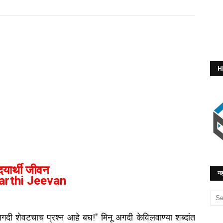
H
दयार्थी जीवन
यह
arthi Jeevan
गदी शेवटचाच प्रश्न आहे बघ!" मिनू अगदी केविलवाण्या शब्दांत