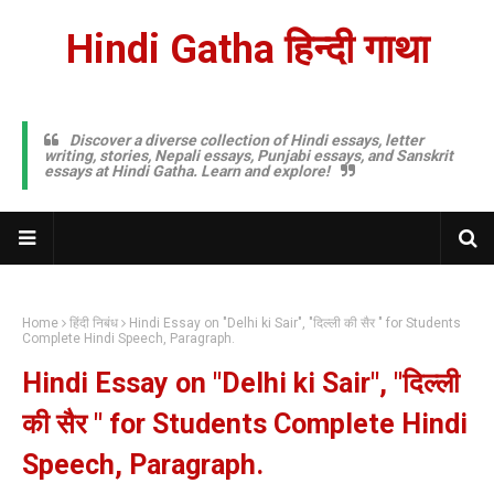
Hindi Gatha हिन्दी गाथा
Discover a diverse collection of Hindi essays, letter
writing, stories, Nepali essays, Punjabi essays, and Sanskrit
essays at Hindi Gatha. Learn and explore!
Home
हिंदी निबंध
Hindi Essay on "Delhi ki Sair", "दिल्ली की सैर " for Students
Complete Hindi Speech, Paragraph.
Hindi Essay on "Delhi ki Sair", "दिल्ली
की सैर " for Students Complete Hindi
Speech, Paragraph.