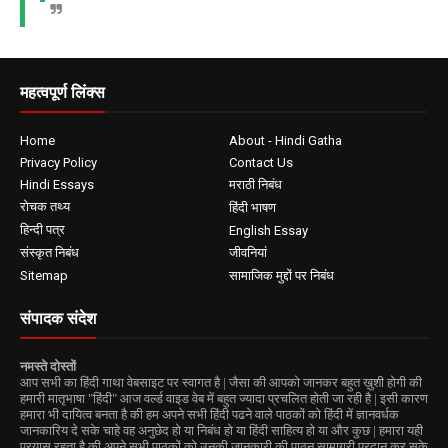
महत्वपूर्ण लिंक्स
Home
About - Hindi Gatha
Privacy Policy
Contact Us
Hindi Essays
मराठी निबंध
रोचक तथ्य
हिंदी भाषण
हिन्दी पत्र
English Essay
संस्कृत निबंध
जीवनियां
Sitemap
सामाजिक मुद्दों पर निबंध
संपादक संदेश
नमस्ते दोस्तों
आप सभी का हिंदी गाथा वेबसाइट पर स्वागत है | जैसा की आपको जानकर बहुत ख़ुशी होगी की
हमारी मातृभाषा "हिंदी" आज वर्ल्ड वाइड वेब में बहुत ज्यादा प्रचलित होती जा रही है | इसी कारण
हमारा भी दायित्व बनता है की हम अपने सभी हिंदी पढने वाले पाठकों को हिंदी में ज्ञानवर्धक
जानकारिय दे सके चाहे वह अनुछेद हो या निबंध हो या हिंदी साहित्य हो या और कुछ | हमारा यही
प्रयास रहता है की अपने सभी पाठकों को उनकी जानकारी की पाठन सामाग्री प्रदान कर सके