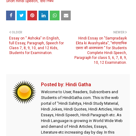
Short Hindi Speech
हिंदी निबंध
OLDER
NEWER
Essay on " Ashoka" in English,
Hindi Essay on "Sampradayik
full Essay, Paragraph, Speech for
Ekta ki Avashyakta", "सांप्रदायिक
Class 7, 8, 9, 10, and 12 Kids,
एकता की आवश्यकता " for Students
Students for Examination.
Complete Hindi Speech,
Paragraph for class 5, 6, 7, 8, 9,
10, 12 Examination.
Posted by:
Hindi Gatha
Welcome to User, Readers, Subscribers and
Students of HindiGatha.com. This is the web
portal of "Hindi Sahitya, Hindi Study Material,
Hindi Jokes, Hindi Quotes, Hindi Articles, Hindi
Essays, Hindi Speech, Hindi Paragraph etc. As
Hindi Language is growing in World Wide Web
and demand of Hindi Articles, Essays,
Literature etc increasing day by day. In this