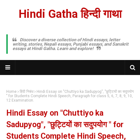
Hindi Gatha हिन्दी गाथा
Discover a diverse collection of Hindi essays, letter
writing, stories, Nepali essays, Punjabi essays, and Sanskrit
essays at Hindi Gatha. Learn and explore!
Home
हिंदी निबंध
Hindi Essay on "Chuttiyo ka Sadupyog", "छुट्टियों का सदुपयोग
" for Students Complete Hindi Speech, Paragraph for class 5, 6, 7, 8, 9, 10,
12 Examination.
Hindi Essay on "Chuttiyo ka
Sadupyog", "छुट्टियों का सदुपयोग " for
Students Complete Hindi Speech,