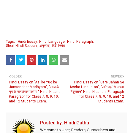
Tags:
Hindi Essay
Hindi Language
Hindi Paragraph
Short Hindi Speech
अनुच्छेद
हिंदी निबंध
OLDER
NEWER
Hindi Essay on "Aaj ke Yug ke
Hindi Essay on "Sare Jahan Se
Jansanchar Madhyam", "आज के
Accha Hindustan", "सारे जहां से अच्छा
युग के जनसंचार माध्यम " Hindi Nibandh,
हिंदुस्तान" Hindi Nibandh, Paragraph
Paragraph for Class 7, 8, 9, 10,
for Class 7, 8, 9, 10, and 12
and 12 Students Exam.
Students Exam.
Posted by:
Hindi Gatha
Welcome to User, Readers, Subscribers and