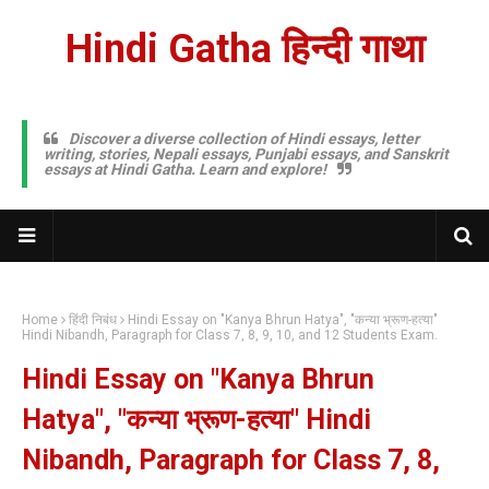
Hindi Gatha हिन्दी गाथा
Discover a diverse collection of Hindi essays, letter
writing, stories, Nepali essays, Punjabi essays, and Sanskrit
essays at Hindi Gatha. Learn and explore!
Home
हिंदी निबंध
Hindi Essay on "Kanya Bhrun Hatya", "कन्या भ्रूण-हत्या"
Hindi Nibandh, Paragraph for Class 7, 8, 9, 10, and 12 Students Exam.
Hindi Essay on "Kanya Bhrun
Hatya", "कन्या भ्रूण-हत्या" Hindi
Nibandh, Paragraph for Class 7, 8,