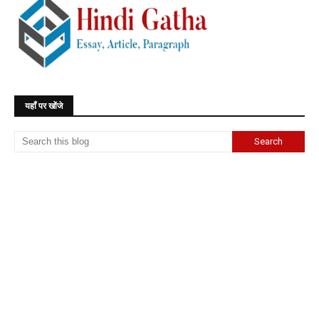
यहाँ पर खोंजे