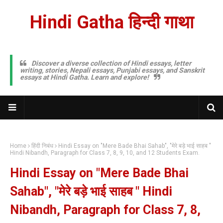
Hindi Gatha हिन्दी गाथा
Discover a diverse collection of Hindi essays, letter
writing, stories, Nepali essays, Punjabi essays, and Sanskrit
essays at Hindi Gatha. Learn and explore!
Home
हिंदी निबंध
Hindi Essay on "Mere Bade Bhai Sahab", "मेरे बड़े भाई साहब "
Hindi Nibandh, Paragraph for Class 7, 8, 9, 10, and 12 Students Exam.
Hindi Essay on "Mere Bade Bhai
Sahab", "मेरे बड़े भाई साहब " Hindi
Nibandh, Paragraph for Class 7, 8,