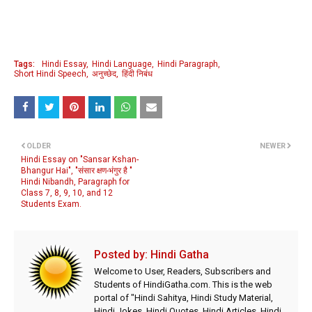
Tags:
Hindi Essay
Hindi Language
Hindi Paragraph
Short Hindi Speech
अनुच्छेद
हिंदी निबंध
OLDER
NEWER
Hindi Essay on "Sansar Kshan-
Bhangur Hai", "संसार क्षण-भंगुर है "
Hindi Nibandh, Paragraph for
Class 7, 8, 9, 10, and 12
Students Exam.
Posted by:
Hindi Gatha
Welcome to User, Readers, Subscribers and
Students of HindiGatha.com. This is the web
portal of "Hindi Sahitya, Hindi Study Material,
Hindi Jokes, Hindi Quotes, Hindi Articles, Hindi