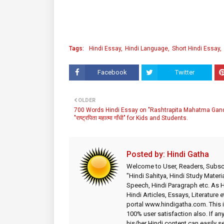
Tags:
Hindi Essay
Hindi Language
Short Hindi Essay
Facebook
Twitter
OLDER
700 Words Hindi Essay on "Rashtrapita Mahatma Gand
"राष्ट्रपिता महात्मा गाँधी" for Kids and Students.
Posted by:
Hindi Gatha
Welcome to User, Readers, Subscr
"Hindi Sahitya, Hindi Study Materia
Speech, Hindi Paragraph etc. As
Hindi Articles, Essays, Literature 
portal www.hindigatha.com. This is
100% user satisfaction also. If an
his/her Hindi content can easily 