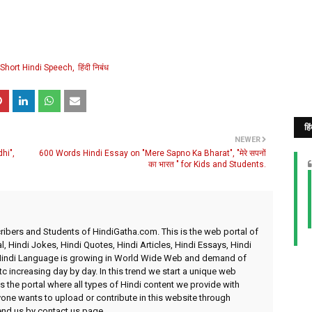
Short Hindi Speech
हिंदी निबंध
हि
NEWER
hi",
600 Words Hindi Essay on "Mere Sapno Ka Bharat", "मेरे सपनों
का भारत " for Kids and Students.
ibers and Students of HindiGatha.com. This is the web portal of
l, Hindi Jokes, Hindi Quotes, Hindi Articles, Hindi Essays, Hindi
 Hindi Language is growing in World Wide Web and demand of
etc increasing day by day. In this trend we start a unique web
 the portal where all types of Hindi content we provide with
yone wants to upload or contribute in this website through
send us by contact us page.