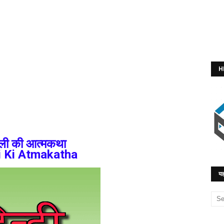
H
ली की आत्मकथा
i Ki Atmakatha
यह