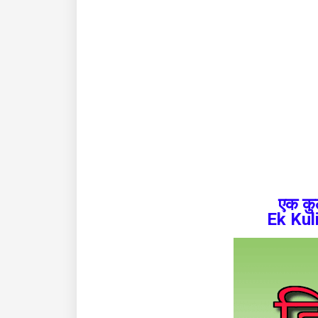
एक कु
Ek Kul