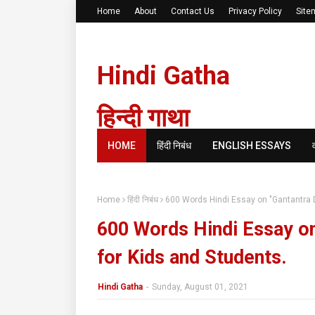
Home
About
Contact Us
Privacy Policy
Site
Hindi Gatha
हिन्दी गाथा
HOME
हिंदी निबंध
ENGLISH ESSAYS
Home
हिंदी निबंध
600 Words Hindi Essay on "Gantantra Di
600 Words Hindi Essay on 
for Kids and Students.
Hindi Gatha
-
Sunday, August 01, 2021