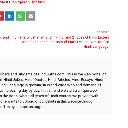
Short Hindi Speech
हिंदी निबंध
NEWER
ds and
5 Parts of Letter Writing in Hindi and 2 Types of Hindi Letters
with Rules and Guidelines of Patra Lekhan "पत्र लेखन " in
Hindi Language.
ibers and Students of HindiGatha.com. This is the web portal of
l, Hindi Jokes, Hindi Quotes, Hindi Articles, Hindi Essays, Hindi
 Hindi Language is growing in World Wide Web and demand of
etc increasing day by day. In this trend we start a unique web
 the portal where all types of Hindi content we provide with
yone wants to upload or contribute in this website through
send us by contact us page.