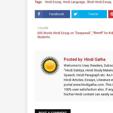
Tags:
Hindi Essay
Hindi Language
Short Hindi Essay
Facebook
Twitter
OLDER
600 Words Hindi Essay on "Deepawali", "दीपावली" for Ki
Students.
Posted by:
Hindi Gatha
Welcome to User, Readers, Subscr
"Hindi Sahitya, Hindi Study Materia
Speech, Hindi Paragraph etc. As
Hindi Articles, Essays, Literature 
portal www.hindigatha.com. This is
100% user satisfaction also. If an
his/her Hindi content can easily 