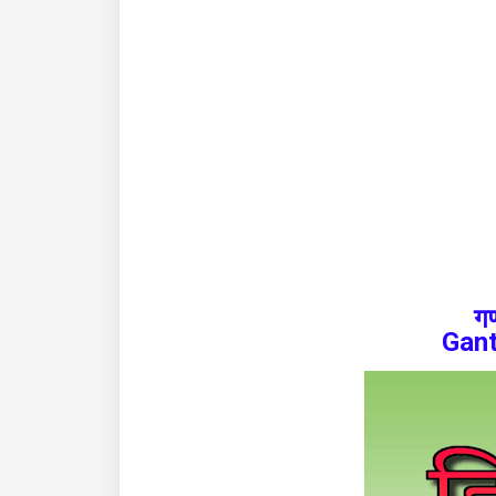
गण
Gant