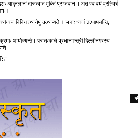
 आङ्ग्लानां दासत्वात् मुक्तिं प्राप्तवान् । अत एव वयं प्रतिवर्षं
रामः।
ध्वजं विविधस्थानेषु उत्थाप्यते । जनाः ध्वजं उत्थापयन्ति,
र्यक्रमाः आयोज्यन्ते। प्रातःकाले प्रधानमन्त्री दिल्लीनगरस्य
ोधयति।
अस्ति।
श्र