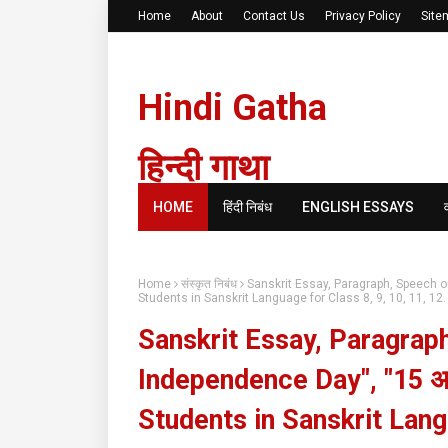
Home
About
Contact Us
Privacy Policy
Site
Hindi Gatha
हिन्दी गाथा
HOME
हिंदी निबंध
ENGLISH ESSAYS
Home
संस्कृत निबंध
Sanskrit Essay, Paragraph, Speech on 
Students in Sanskrit Language for Class 8, 9, 10, 11, 12.
Sanskrit Essay, Paragrap
Independence Day", "15 अगस्
Students in Sanskrit Langu