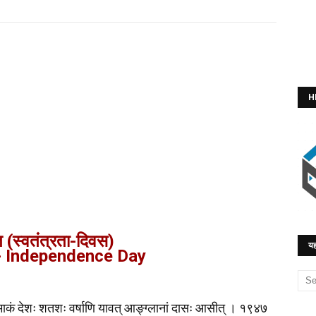
H
 (स्वतंत्रता-दिवस)
यह
- Independence Day
। अस्माकं देशः शतशः वर्षाणि यावत् आङ्ग्लानां दासः आसीत् । १९४७