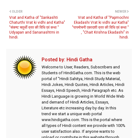
OLDER
NEWER
Vrat and Katha of "Sankashti
Vrat and Katha of "Papmochni
Chaturthi Vrat ki vidhi and Katha"
Ekadashi Vrat ki vidhi aur Katha"
"संकष्ट चतुर्थी व्रत की विधि एवं कथा "
"पापमोचनी एकादशी व्रत की विधि एवं कथा "
Udyapan and Sananashtmi in
, "Chait Krishna Ekadashi" in
hindi.
hindi.
Posted by:
Hindi Gatha
Welcome to User, Readers, Subscribers and
Students of HindiGatha.com. This is the web
portal of "Hindi Sahitya, Hindi Study Material,
Hindi Jokes, Hindi Quotes, Hindi Articles, Hindi
Essays, Hindi Speech, Hindi Paragraph etc. As
Hindi Language is growing in World Wide Web
and demand of Hindi Articles, Essays,
Literature etc increasing day by day. In this
trend we start a unique web portal
www.hindigatha.com. This is the portal where
all types of Hindi content we provide with 100%
user satisfaction also. If anyone wants to
upload or contribute in this website through