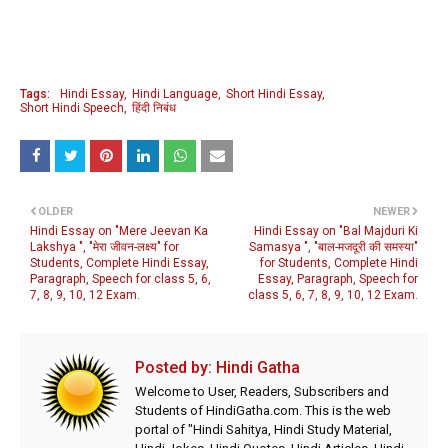
Tags:
Hindi Essay
Hindi Language
Short Hindi Essay
Short Hindi Speech
हिंदी निबंध
OLDER
NEWER
Hindi Essay on "Mere Jeevan Ka
Hindi Essay on "Bal Majduri Ki
Lakshya ", "मेरा जीवन-लक्ष्य" for
Samasya ", "बाल-मजदूरी की समस्या"
Students, Complete Hindi Essay,
for Students, Complete Hindi
Paragraph, Speech for class 5, 6,
Essay, Paragraph, Speech for
7, 8, 9, 10, 12 Exam.
class 5, 6, 7, 8, 9, 10, 12 Exam.
Posted by:
Hindi Gatha
Welcome to User, Readers, Subscribers and
Students of HindiGatha.com. This is the web
portal of "Hindi Sahitya, Hindi Study Material,