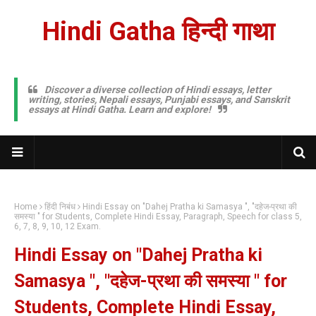
Hindi Gatha हिन्दी गाथा
Discover a diverse collection of Hindi essays, letter
writing, stories, Nepali essays, Punjabi essays, and Sanskrit
essays at Hindi Gatha. Learn and explore!
Home
हिंदी निबंध
Hindi Essay on "Dahej Pratha ki Samasya ", "दहेज-प्रथा की
समस्या " for Students, Complete Hindi Essay, Paragraph, Speech for class 5,
6, 7, 8, 9, 10, 12 Exam.
Hindi Essay on "Dahej Pratha ki
Samasya ", "दहेज-प्रथा की समस्या " for
Students, Complete Hindi Essay,