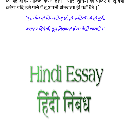
का यह वाक्य अंकित करना होगा--'सारी दुनिया को पाकर भी तू क्या
करेगा यदि उसे पाने में तू अपनी अंतरात्मा ही गवाँ बैठे।‘
'प्राचीन हों कि नवीन; छोड़ो रूढ़ियाँ जो हों बुरी,
बनकर विवेकी तुम दिखाओ हंस जैसी चातुरी।'