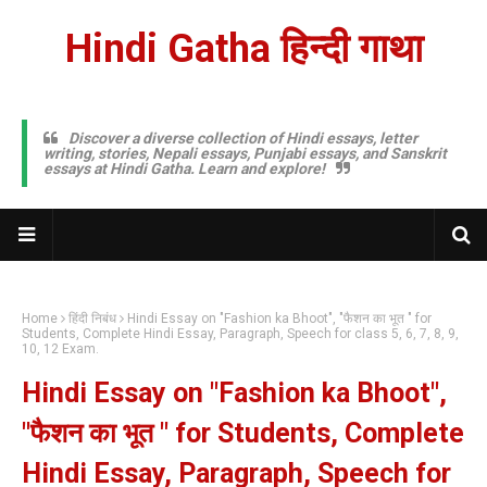
Hindi Gatha हिन्दी गाथा
Discover a diverse collection of Hindi essays, letter
writing, stories, Nepali essays, Punjabi essays, and Sanskrit
essays at Hindi Gatha. Learn and explore!
Home
हिंदी निबंध
Hindi Essay on "Fashion ka Bhoot", "फैशन का भूत " for
Students, Complete Hindi Essay, Paragraph, Speech for class 5, 6, 7, 8, 9,
10, 12 Exam.
Hindi Essay on "Fashion ka Bhoot",
"फैशन का भूत " for Students, Complete
Hindi Essay, Paragraph, Speech for