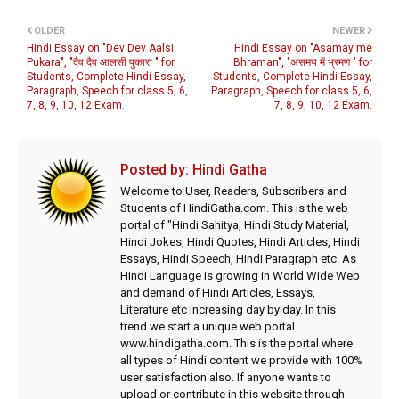
OLDER
NEWER
Hindi Essay on "Dev Dev Aalsi
Hindi Essay on "Asamay me
Pukara", "दैव दैव आलसी पुकारा " for
Bhraman", "असमय में भ्रमण " for
Students, Complete Hindi Essay,
Students, Complete Hindi Essay,
Paragraph, Speech for class 5, 6,
Paragraph, Speech for class 5, 6,
7, 8, 9, 10, 12 Exam.
7, 8, 9, 10, 12 Exam.
Posted by:
Hindi Gatha
Welcome to User, Readers, Subscribers and
Students of HindiGatha.com. This is the web
portal of "Hindi Sahitya, Hindi Study Material,
Hindi Jokes, Hindi Quotes, Hindi Articles, Hindi
Essays, Hindi Speech, Hindi Paragraph etc. As
Hindi Language is growing in World Wide Web
and demand of Hindi Articles, Essays,
Literature etc increasing day by day. In this
trend we start a unique web portal
www.hindigatha.com. This is the portal where
all types of Hindi content we provide with 100%
user satisfaction also. If anyone wants to
upload or contribute in this website through