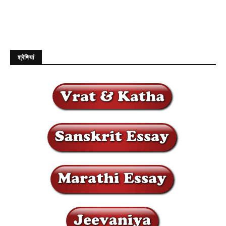
श्रेणियां