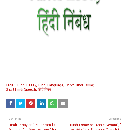
Tags:
Hindi Essay
Hindi Language
Short Hindi Essay
Short Hindi Speech
हिंदी निबंध
OLDER
NEWER
Hindi Essay on "Parishram ka
Hindi Essay on "Annie Besant", "
Mahatva", " परिश्रम का महत्त्व " for
एनी बेसेंट " for Students Complete