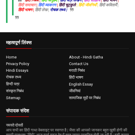
हिंदी निबंध |
हिंदी अनुछेद |
हिंदी पत्र लेखन |
हिंदी साहित्य
|
हिंदी भाषण
|
हिंदी समाचार
|
हिंदी व्याकरण
|
हिंदी चुट्कुले
| हिंदी जीवनियाँ |
हिंदी कवितायेँ |
हिंदी भाषण |
हिंदी लेख |
रोचक तथ्य |
महत्वपूर्ण लिंक्स
Home
About - Hindi Gatha
Privacy Policy
Contact Us
Hindi Essays
मराठी निबंध
रोचक तथ्य
हिंदी भाषण
हिन्दी पत्र
English Essay
संस्कृत निबंध
जीवनियां
Sitemap
सामाजिक मुद्दों पर निबंध
संपादक संदेश
नमस्ते दोस्तों
आप सभी का हिंदी गाथा वेबसाइट पर स्वागत है | जैसा की आपको जानकर बहुत ख़ुशी होगी की
हमारी मातृभाषा "हिंदी" आज वर्ल्ड वाइड वेब में बहुत ज्यादा प्रचलित होती जा रही है | इसी कारण