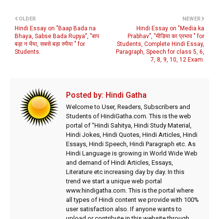
OLDER
NEWER
Hindi Essay on "Baap Bada na
Hindi Essay on "Media ka
Bhaya, Sabse Bada Rupya", "बाप
Prabhav", "मीडिया का प्रभाव " for
बड़ा न भैया, सबसे बड़ा रुपैया " for
Students, Complete Hindi Essay,
Students.
Paragraph, Speech for class 5, 6,
7, 8, 9, 10, 12 Exam.
Posted by:
Hindi Gatha
Welcome to User, Readers, Subscribers and
Students of HindiGatha.com. This is the web
portal of "Hindi Sahitya, Hindi Study Material,
Hindi Jokes, Hindi Quotes, Hindi Articles, Hindi
Essays, Hindi Speech, Hindi Paragraph etc. As
Hindi Language is growing in World Wide Web
and demand of Hindi Articles, Essays,
Literature etc increasing day by day. In this
trend we start a unique web portal
www.hindigatha.com. This is the portal where
all types of Hindi content we provide with 100%
user satisfaction also. If anyone wants to
upload or contribute in this website through