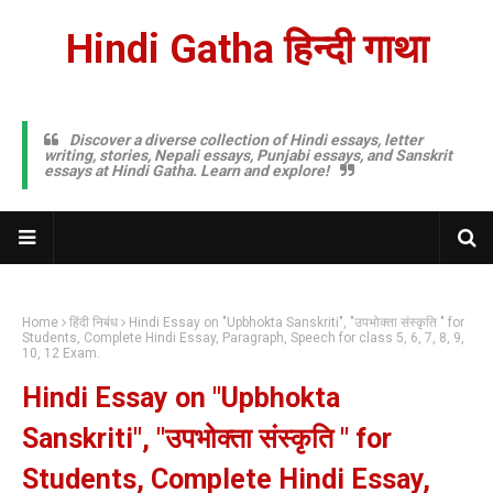
Hindi Gatha हिन्दी गाथा
Discover a diverse collection of Hindi essays, letter
writing, stories, Nepali essays, Punjabi essays, and Sanskrit
essays at Hindi Gatha. Learn and explore!
Home
हिंदी निबंध
Hindi Essay on "Upbhokta Sanskriti", "उपभोक्ता संस्कृति " for
Students, Complete Hindi Essay, Paragraph, Speech for class 5, 6, 7, 8, 9,
10, 12 Exam.
Hindi Essay on "Upbhokta
Sanskriti", "उपभोक्ता संस्कृति " for
Students, Complete Hindi Essay,