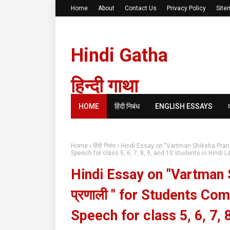
Home
About
Contact Us
Privacy Policy
Site
Hindi Gatha
हिन्दी गाथा
HOME
हिंदी निबंध
ENGLISH ESSAYS
Home
हिंदी निबंध
Hindi Essay on "Vartman Shiksha Pranali"
Speech for class 5, 6, 7, 8, 9, and 10 students in Hindi
Hindi Essay on "Vartman Shi
प्रणाली " for Students Co
Speech for class 5, 6, 7, 