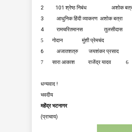
2
101
श्रेष्ठ
निबंध
अशोक
बत्
3
आधुनिक
हिंदी
व्याकरण
अशोक
बत्रा
4
रामचरितमानस
तुलसीदास
5
गोदान
मुंशी
प्रेमचंद
6
अजातशत्रु
जयशंकर
प्रसाद
7
सारा
आकाश
राजेंद्र
यादव
6
!
धन्यवाद
भवदीय
महेंद्र
भटनागर
(
)
प्राचाय