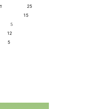
25
रा
15
5
12
5