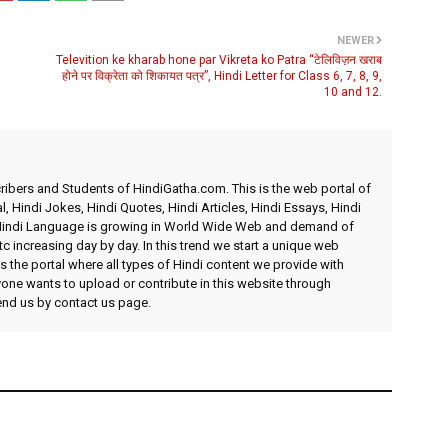
NEWER
Televition ke kharab hone par Vikreta ko Patra “टेलिविज़न खराब
होने पर विक्रेता को शिकायत पत्र”, Hindi Letter for Class 6, 7, 8, 9,
10 and 12.
ibers and Students of HindiGatha.com. This is the web portal of
l, Hindi Jokes, Hindi Quotes, Hindi Articles, Hindi Essays, Hindi
 Hindi Language is growing in World Wide Web and demand of
etc increasing day by day. In this trend we start a unique web
 the portal where all types of Hindi content we provide with
yone wants to upload or contribute in this website through
send us by contact us page.