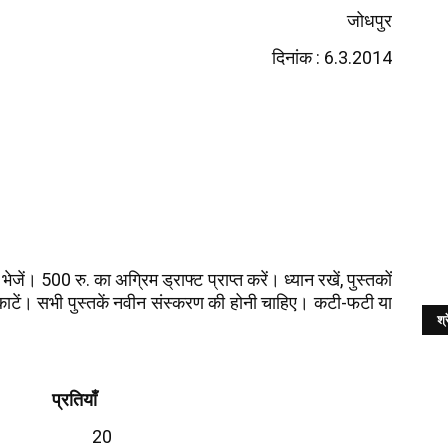
जोधपुर
: 6.3.2014
दिनांक
500
.
,
भेजें।
रु
का
अग्रिम
ड्राफ्ट
प्राप्त
करें।
ध्यान
रखें
पुस्तकों
-
ाटें।
सभी
पुस्तकें
नवीन
संस्करण
की
होनी
चाहिए।
कटी
फटी
या
श्र
प्रतियाँ
20