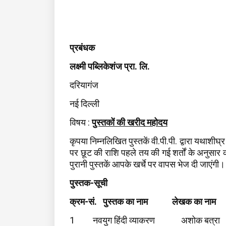
प्रबंधक
.
.
लक्ष्मी
पब्लिकेशंज
प्रा
लि
दरियागंज
नई
दिल्ली
:
विषय
पुस्तकों
की
खरीद
महोदय
.
.
.
कृपया
निम्नलिखित
पुस्तकें
वी
पी
पी
द्वारा
यथाशीघ्र
पर
छूट
की
राशि
पहले
तय
की
गई
शर्तों
के
अनुसार
क
पुरानी
पुस्तकें
आपके
खर्चे
पर
वापस
भेज
दी
जाएंगी।
-
पुस्तक
सूची
-
.
क्रम
सं
पुस्तक
का
नाम
लेखक
का
नाम
1
नवयुग
हिंदी
व्याकरण
अशोक
बत्रा