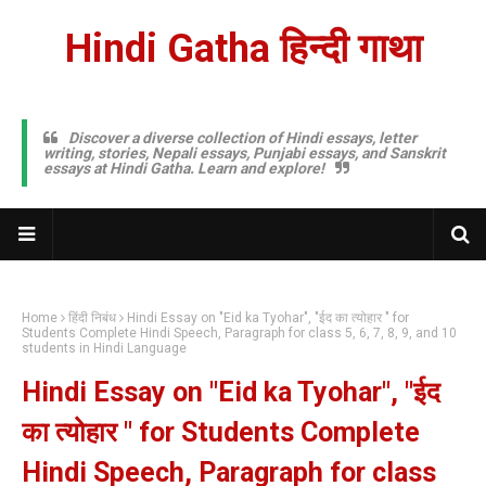
Hindi Gatha हिन्दी गाथा
Discover a diverse collection of Hindi essays, letter
writing, stories, Nepali essays, Punjabi essays, and Sanskrit
essays at Hindi Gatha. Learn and explore!
Home
हिंदी निबंध
Hindi Essay on "Eid ka Tyohar", "ईद का त्योहार " for
Students Complete Hindi Speech, Paragraph for class 5, 6, 7, 8, 9, and 10
students in Hindi Language
Hindi Essay on "Eid ka Tyohar", "ईद
का त्योहार " for Students Complete
Hindi Speech, Paragraph for class