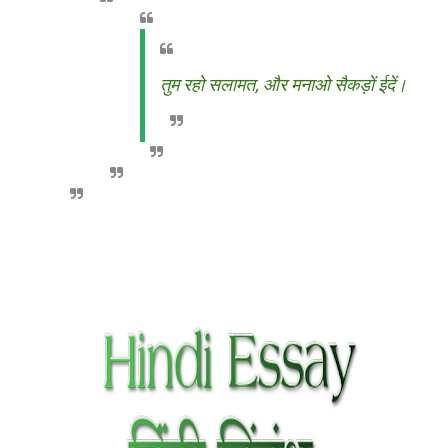
तुम रहो सलामत, और मनाओ सैकड़ों ईदें।