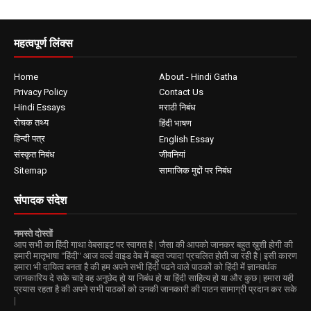
महत्वपूर्ण लिंक्स
Home
About - Hindi Gatha
Privacy Policy
Contact Us
Hindi Essays
मराठी निबंध
रोचक तथ्य
हिंदी भाषण
हिन्दी पत्र
English Essay
संस्कृत निबंध
जीवनियां
Sitemap
सामाजिक मुद्दों पर निबंध
संपादक संदेश
नमस्ते दोस्तों
आप सभी का हिंदी गाथा वेबसाइट पर स्वागत है | जैसा की आपको जानकर बहुत ख़ुशी होगी की
हमारी मातृभाषा "हिंदी" आज वर्ल्ड वाइड वेब में बहुत ज्यादा प्रचलित होती जा रही है | इसी कारण
हमारा भी दायित्व बनता है की हम अपने सभी हिंदी पढने वाले पाठकों को हिंदी में ज्ञानवर्धक
जानकारिय दे सके चाहे वह अनुछेद हो या निबंध हो या हिंदी साहित्य हो या और कुछ | हमारा यही
प्रयास रहता है की अपने सभी पाठकों को उनकी जानकारी की पाठन सामाग्री प्रदान कर सके
|