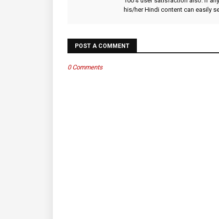
100% user satisfaction also. If an
his/her Hindi content can easily 
POST A COMMENT
0 Comments