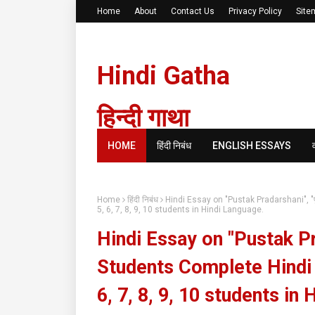
Home
About
Contact Us
Privacy Policy
Site
Hindi Gatha
हिन्दी गाथा
HOME
हिंदी निबंध
ENGLISH ESSAYS
Home
हिंदी निबंध
Hindi Essay on "Pustak Pradarshani", "प
5, 6, 7, 8, 9, 10 students in Hindi Language.
Hindi Essay on "Pustak Prad
Students Complete Hindi 
6, 7, 8, 9, 10 students in