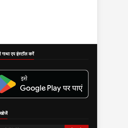
दी गाथा एप इंस्टॉल करें
खोजें