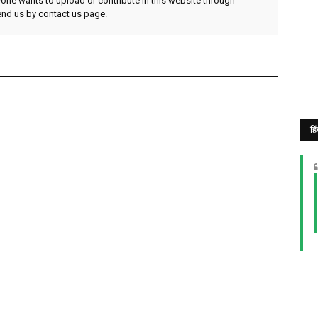
yone wants to upload or contribute in this website through
send us by contact us page.
हि