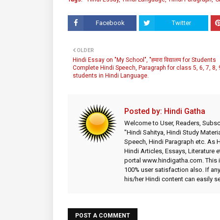
Facebook
Twitter
OLDER
Hindi Essay on "My School", "हमारा विद्यालय for Students
Complete Hindi Speech, Paragraph for class 5, 6, 7, 8, 
students in Hindi Language.
Posted by:
Hindi Gatha
Welcome to User, Readers, Subscr
"Hindi Sahitya, Hindi Study Materia
Speech, Hindi Paragraph etc. As
Hindi Articles, Essays, Literature 
portal www.hindigatha.com. This is
100% user satisfaction also. If an
his/her Hindi content can easily 
POST A COMMENT