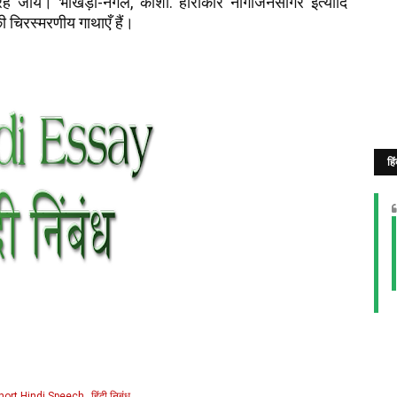
ह जाय। भाखड़ा-नंगल, कोशी. हीराकार नागार्जनसागर इत्यादि
ी चिरस्मरणीय गाथाएँ हैं।
हि
hort Hindi Speech
हिंदी निबंध