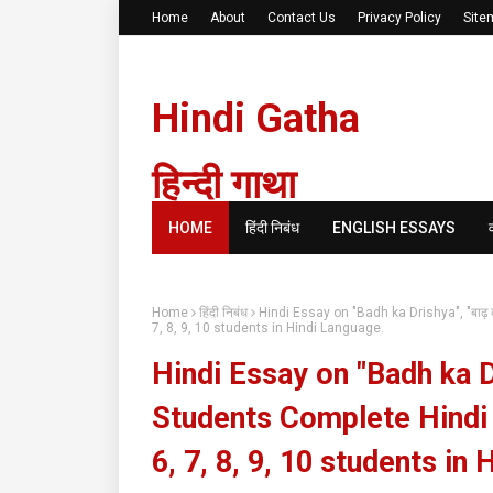
Home
About
Contact Us
Privacy Policy
Site
Hindi Gatha
हिन्दी गाथा
HOME
हिंदी निबंध
ENGLISH ESSAYS
Home
हिंदी निबंध
Hindi Essay on "Badh ka Drishya", "बाढ़ 
7, 8, 9, 10 students in Hindi Language.
Hindi Essay on "Badh ka Dris
Students Complete Hindi 
6, 7, 8, 9, 10 students in