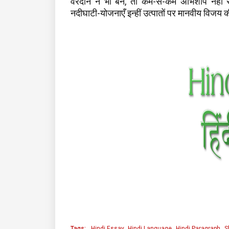
वरदान न भी बने, तो कम-से-कम अभिशाप नहीं र
नदीघाटी-योजनाएँ इन्हीं उत्पातों पर मानवीय विजय क
Tags:
Hindi Essay
Hindi Language
Hindi Paragraph
S