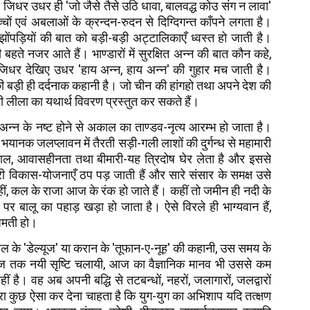
। जिधर उधर ही 'जो जैसे तैसे उठि धावा, बालवद्ध कोउ संग न लावा'
्चों एवं अबलाओं के क्रन्दन-रुदन से दिग्दिगन्त काँपने लगता है।
झोंपड़ियों की बात को बड़ी-बड़ी अट्टालिकाएँ ध्वस्त हो जाती है।
 बहते नजर आते हैं। भाण्डारों में सुरक्षित अन्न की बात कौन कहे,
जिधर देखिए उधर 'हाय अन्न, हाय अन्न' की गुहार मच जाती है।
ी बड़ी ही दर्दनाक कहानी है। जो चीन की हांगहो तथा अपने देश की
ानवी लीला का यथार्थ विवरण प्रस्तुत कर सकते हैं।
य अन्न के नष्ट होने से अकाल का ताण्डव-नृत्य आरम्भ हो जाता है।
भयानक जलप्लावन में तैरती सड़ी-गली लाशों की दुर्गन्ध से महामारी
ल, आवासहीनता तथा बीमारी-यह त्रिदोष घेर लेता है और इससे
 विकास-योजनाएँ ठप पड़ जाती हैं और सारे संसार के समक्ष उसे
ीं, कल के राजा आज के रंक हो जाते हैं। कहीं तो जमीन ही नदी के
पर बालू का पहाड़ खड़ा हो जाता है। ऐसे विरले ही भाग्यवान हैं,
जमती हो।
िल के 'डेल्यूज' या करान के 'तूफान-ए-नूह' की कहानी, उस समय के
 तक नयी सृष्टि चलायी, आज का वैज्ञानिक मानव भी उससे कम
 है। वह अब अपनी बद्धि से तटबन्धों, नहरों, जलागारों, जलद्वारों
ारा कुछ ऐसा कर देना चाहता है कि युग-युग का अभिशाप यदि तत्क्षण