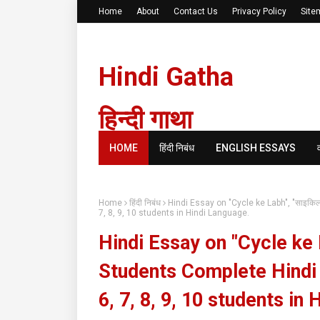
Home
About
Contact Us
Privacy Policy
Site
Hindi Gatha
हिन्दी गाथा
HOME
हिंदी निबंध
ENGLISH ESSAYS
Home
हिंदी निबंध
Hindi Essay on "Cycle ke Labh", "साइकिल
7, 8, 9, 10 students in Hindi Language.
Hindi Essay on "Cycle ke L
Students Complete Hindi 
6, 7, 8, 9, 10 students in