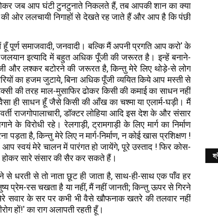
कर जब आप घंटी टुनटुनाते निकलते हैं, तब आपकी शान का क्या
र की ओर ललचायी निगाहों से देखते रह जाते हैं और आप है कि पंछी
ो मैं हूँ पूर्ण समाजवादी, जनवादी। बल्कि मैं अपनी प्रगति आप करो' के
 जलयान इत्यादि में बहुत अधिक पूँजी की जरूरत है। इन्हें बनाने-
जी और लश्कर बटोरने की जरूरत है, किन्तु मेरे लिए थोड़े-से लोग
चारियों का हजम जुटाये, बिना अधिक पूँजी व्ययित किये आप मस्ती से
स, टैक्सी की तरह माल-मुसाफिर ढोकर किसी की कमाई का साधन नहीं
ैसा ही साधन हूँ जैसे किसी की आँख का चश्मा या एलार्म-घड़ी। मैं
्रवर्ती राजगोपालाचारी, डॉक्टर लोहिया आदि इस देश के और संसार
 के विरोधी रहे। रेलगाड़ी, ट्रामगाड़ी के लिए मार्ग का निर्माण
पड़ता है, किन्तु मेरे लिए न मार्ग-निर्माण, न कोई खास प्रशिक्षण !
स्वयं मेरे चालन में पारंगत हो जायेंगे, पूरे उस्ताद ! फिर कोस-
श्र
 होकर सारे संसार की सैर कर सकते हैं।
े से धरती से तो नाता छूट ही जाता है, साथ-ही-साथ एक पाँव हर
्य प्रेम-रस चखता है या नहीं, मैं नहीं जानती; किन्तु ऊपर से गिरने
ं। मेरे सवार के सर पर कभी भी वैसे खौफनाक खतरे की तलवार नहीं
रोग हों!' का राग अलापती रहती हूँ।