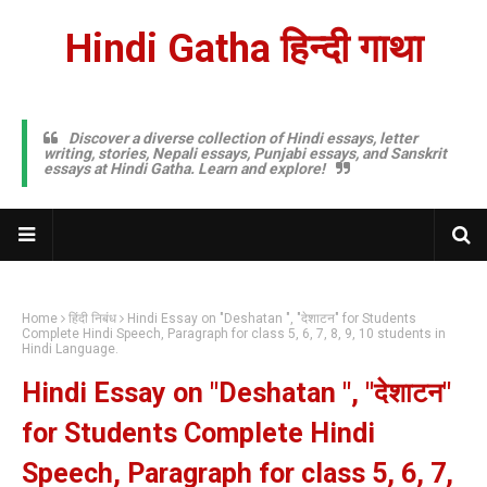
Hindi Gatha हिन्दी गाथा
Discover a diverse collection of Hindi essays, letter
writing, stories, Nepali essays, Punjabi essays, and Sanskrit
essays at Hindi Gatha. Learn and explore!
Home
हिंदी निबंध
Hindi Essay on "Deshatan ", "देशाटन" for Students
Complete Hindi Speech, Paragraph for class 5, 6, 7, 8, 9, 10 students in
Hindi Language.
Hindi Essay on "Deshatan ", "देशाटन"
for Students Complete Hindi
Speech, Paragraph for class 5, 6, 7,