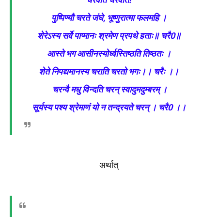
पुष्पिण्यौ चरते जंघे, भूष्णुरात्मा फलमहि ।
शेरेऽस्य सर्वे पाप्मानः श्रमेण प्रपथे हताः॥ चरै0॥
आस्ते भग आसीनस्योर्ध्वस्तिष्ठति तिष्ठतः ।
शेते निपद्यमानस्य चराति चरतो भगः।। चरैः ।।
चरन्वै मधु विन्दति चरन् स्वादुमदुम्बरम् ।
सूर्यस्य पश्य श्रेमाणं यो न तन्द्रयते चरन् । चरै0 ।।
अर्थात्