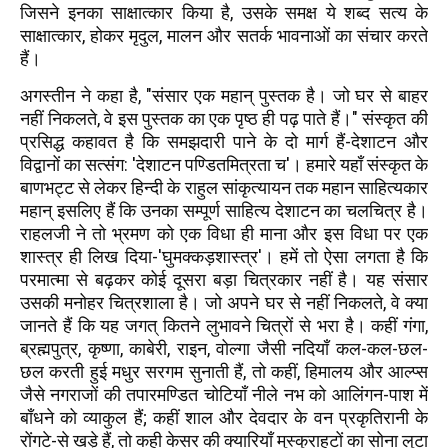
जिसने इनका साक्षात्कार किया है, उसके समक्ष ये शब्द सत्य के
साक्षात्कार, होकर मृदुल, मालन और सतर्क भावनाओं का संचार करते
हैं।
अगस्तीन ने कहा है, "संसार एक महान् पुस्तक है। जो घर से बाहर
नहीं निकलते, वे इस पुस्तक का एक पृष्ठ ही पढ़ पाते हैं।" संस्कृत की
प्रसिद्ध कहावत है कि समझदारी पाने के दो मार्ग हैं-देशाटन और
विद्वानों का सत्संग: 'देशाटन पण्डितमित्रता च'। हमारे यहाँ संस्कृत के
बाणभट्ट से लेकर हिन्दी के राहुल सांकृत्यायन तक महान साहित्यकार
महान् इसलिए हैं कि उनका सम्पूर्ण साहित्य देशाटन का चलचित्र है।
राहलजी ने तो भ्रमण को एक विधा ही माना और इस विधा पर एक
शास्त्र ही लिख दिया-'घुमक्कड़शास्त्र'। हमें तो ऐसा लगता है कि
परमात्मा से बढ़कर कोई दूसरा बड़ा चित्रकार नहीं है। यह संसार
उसकी मनोहर चित्रशाला है। जो अपने घर से नहीं निकलते, वे क्या
जानते हैं कि यह जगत् कितने लुभावने चित्रों से भरा है। कहीं गंगा,
ब्रह्मपुत्र, कृष्णा, काबेरी, राइन, वोल्गा जैसी नदियाँ कल-कल-छल-
छल करती हुई मधुर सरगम सुनाती हैं, तो कहीं, हिमालय और आल्प्स
जैसे नगराजों की तपारमण्डित चोटियाँ नीले नभ को आलिंगन-पाश में
बाँधने को व्याकुल हैं; कहीं शाल और देवदार के वन प्रकृतिरानी के
रोंगटे-से खड़े हैं, तो कही केसर की क्यारियाँ मुस्कुराहटों का सोना लुटा