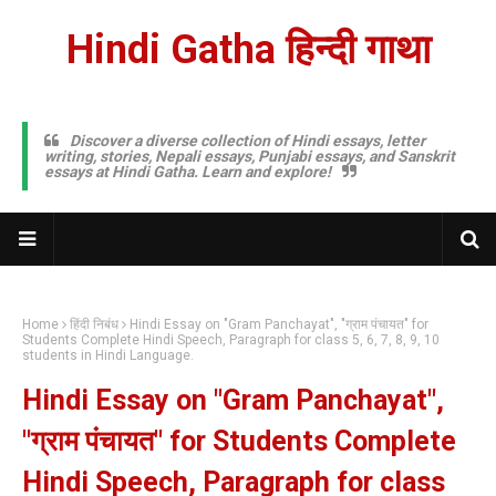
Hindi Gatha हिन्दी गाथा
Discover a diverse collection of Hindi essays, letter
writing, stories, Nepali essays, Punjabi essays, and Sanskrit
essays at Hindi Gatha. Learn and explore!
Home
हिंदी निबंध
Hindi Essay on "Gram Panchayat", "ग्राम पंचायत" for
Students Complete Hindi Speech, Paragraph for class 5, 6, 7, 8, 9, 10
students in Hindi Language.
Hindi Essay on "Gram Panchayat",
"ग्राम पंचायत" for Students Complete
Hindi Speech, Paragraph for class