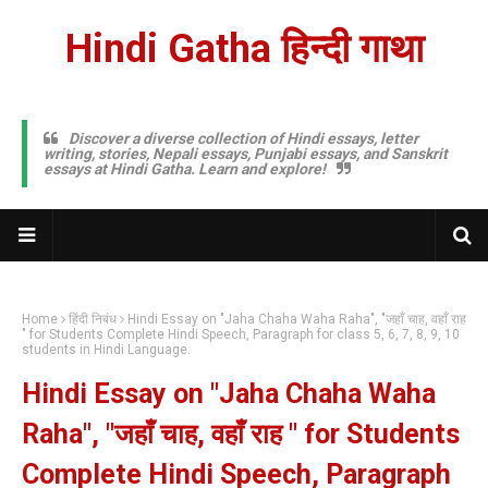
Hindi Gatha हिन्दी गाथा
Discover a diverse collection of Hindi essays, letter
writing, stories, Nepali essays, Punjabi essays, and Sanskrit
essays at Hindi Gatha. Learn and explore!
Home
हिंदी निबंध
Hindi Essay on "Jaha Chaha Waha Raha", "जहाँ चाह, वहाँ राह
" for Students Complete Hindi Speech, Paragraph for class 5, 6, 7, 8, 9, 10
students in Hindi Language.
Hindi Essay on "Jaha Chaha Waha
Raha", "जहाँ चाह, वहाँ राह " for Students
Complete Hindi Speech, Paragraph