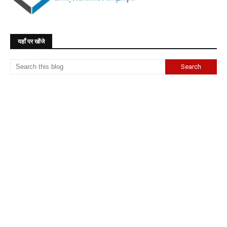
यहाँ पर खोंजे