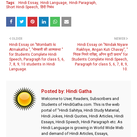
Tags:
Hindi Essay
Hindi Language
Hindi Paragraph
Short Hindi Speech
हिंदी निबंध
OLDER
NEWER
Hindi Essay on "Mombatti ki
Hindi Essay on "Nindak Niyare
Atmakatha ", "मोमबत्ती की आत्मकथा "
Rakhiye, Angan Kuti Chavay", "
for Students Complete Hindi
निंदक नियरे राखिए, आँगन कुटी छवाय" for
Speech, Paragraph for class 5, 6,
Students Complete Hindi Speech,
7, 8, 9, 10 students in Hindi
Paragraph for class 5, 6, 7, 8, 9,
Language.
10.
Posted by:
Hindi Gatha
Welcome to User, Readers, Subscribers and
Students of HindiGatha.com. This is the web
portal of "Hindi Sahitya, Hindi Study Material,
Hindi Jokes, Hindi Quotes, Hindi Articles, Hindi
Essays, Hindi Speech, Hindi Paragraph etc. As
Hindi Language is growing in World Wide Web
and demand of Hindi Articles, Essays,