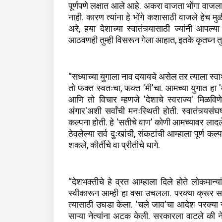
पूर्णपणे लक्षात आले आहे. अकरा वाजता भोंगा वाजल
नाही. कारण त्यांना हे भोंगे कशासाठी वाजले हेच मुळ
अरे, हया देशाच्या स्वातंत्र्यासाठी ज्यांनी आपल्य
आठवणही तुम्ही विसरून गेला आहात, इतके कृतघ्न तु
“सध्याच्या युगाला नाव दयायचे असेल तर त्याला स्वा
तो फक्त स्वतःचा, फक्त 'मी'चा. आमच्या युगात हा '
आणि तो विचार म्हणजे 'देशाचे स्वराज्य' मिळव
अंगार'अशी सर्वांची मनःस्थिती होती. स्वातंत्र्यसं
कल्पना होती. हे 'सतीचे वाण' कोणी आमच्यावर लादले न
ठेवलेल्या सर्व दुःखांची, संकटांची आम्हाला पूर्ण कल
शकले, कीर्तीचे वा प्रीतीचे धागे.
“देशभक्तीचे हे व्रत आम्हाला दिले होते लोकमान्यां
स्वीकारून आम्ही हा वसा उचलला. परक्या क्रूर सर
त्यासाठी उघडा केला. 'चले जाव'चा आदेश परक्या
साऱ्या नेत्यांना अटक केली. सरकारला वाटले क