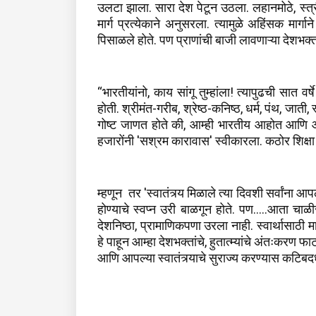
उलटा झाला. सारा देश पेटून उठला. लहानमोठे, स्त्री
मार्ग प्रत्येकाने अनुसरला. त्यामुळे अहिंसक मा
पिसाळले होते. पण प्राणांची बाजी लावणाऱ्या देशभक्
“भारतीयांनो, काय सांगू तुम्हांला! त्यापुढची सात व
होती. श्रीमंत-गरीब, श्रेष्ठ-कनिष्ठ, धर्म, पंथ, जा
गोष्ट जाणत होते की, आम्ही भारतीय आहोत आणि आम
हजारोंनी 'सश्रम कारावास' स्वीकारला. कठोर शिक्षा सा
म्हणून तर 'स्वातंत्र्य मिळाले त्या दिवशी सर्वांना 
होण्याचे स्वप्न उरी बाळगून होते. पण.....आता चाळीस
देशनिष्ठा, प्रामाणिकपणा उरला नाही. स्वार्थासाठी 
हे पाहून आम्हा देशभक्तांचे, हुतात्म्यांचे अंतःकरण 
आणि आपल्या स्वातंत्र्याचे सुराज्य करण्यास कटिबदध