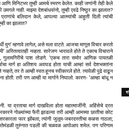
ा आणि मिनिटभर तुम्ही आमचे स्मरण केलेत. काही जणांनी तेही केले
ी उमगले नाही. माझ्या देशबांधवांनो, तुम्ही एवढे निष्ठुर का झालात?
ा प्राणांचे बलिदान केले, आपल्या आत्म्यांची आहुती दिली त्यांची
म्ही का झालात?
र्थी युग' म्हणावे लागेल, असे मला वाटते. आजचा माणूस विचार करतो
मी' अस्तित्वातही नव्हता. सारेजण भारावले होते ते एकाच विचाराने
िणे, गुलामगिरीचे पाश तोडणे. 'एकच तारा समोर आणिक पायतळी
घर्षाचा मार्ग हा अतिशय अवघड होता याची आम्हां सर्व देशभक्तांना
व्हते, तर ते आम्ही स्वतःहूनच स्वीकारले होते. त्यावेळी पुढे वाढून
्पना होती. तरी पण आम्ही या मार्गाने निघालो. कारण- 'आम्हा बांधू न
श्र
नी. या व्रताचा मार्ग दाखविला होता महात्माजींनी. अहिंसेचे व्रत
कारने गोळ्यांच्या फैरी झाडल्या तरी आम्ही आमच्या छातीचा कोट
 सरकारला फार झोंबला, त्यांनी जुलूम-जबरदस्तीचा कळस गाठला;
ी नेतेमंडळी तुरुंगात पडली की चळवळ आपोआप शमेल. पण परिणाम