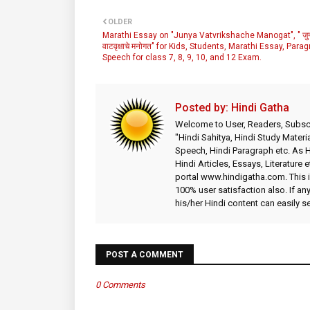
OLDER
Marathi Essay on "Junya Vatvrikshache Manogat", " जुन्
वाटवृक्षाचे मनोगत" for Kids, Students, Marathi Essay, Parag
Speech for class 7, 8, 9, 10, and 12 Exam.
Posted by:
Hindi Gatha
Welcome to User, Readers, Subscr
"Hindi Sahitya, Hindi Study Materia
Speech, Hindi Paragraph etc. As
Hindi Articles, Essays, Literature 
portal www.hindigatha.com. This is
100% user satisfaction also. If an
his/her Hindi content can easily 
POST A COMMENT
0 Comments