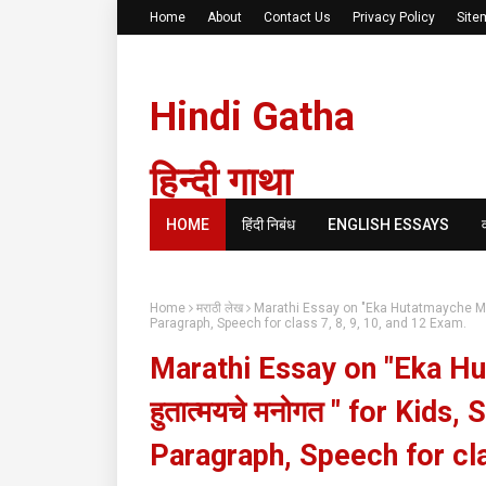
Home
About
Contact Us
Privacy Policy
Site
Hindi Gatha
हिन्दी गाथा
HOME
हिंदी निबंध
ENGLISH ESSAYS
Home
मराठी लेख
Marathi Essay on "Eka Hutatmayche Manog
Paragraph, Speech for class 7, 8, 9, 10, and 12 Exam.
Marathi Essay on "Eka H
हुतात्मयचे मनोगत " for Kids
Paragraph, Speech for cla