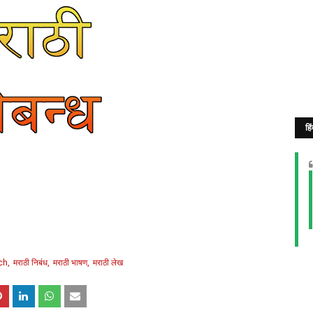
हि
ch
मराठी निबंध
मराठी भाषण
मराठी लेख