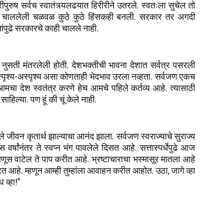
पुरुष सर्वच स्वातंत्र्यलढयात हिरीरीने उतरले. स्वतःला सुचेल तो
र्गाने चाललेली चळवळ कुठे कुठे हिंसकही बनली. सरकार तर अगदी
तांपुढे सरकारचे काही चालले नाही.
र्षे नुसती मंतरलेली होती. देशभक्तीची भावना देशात सर्वत्र पसरली
ती, स्पृश्य-अस्पृश्य असा कोणताही भेदभाव उरला नव्हता. सर्वजण एकच
चा देश स्वतंत्र करणे हेच आमचे पहिले कर्तव्य आहे. त्यासाठी
हिल्या. पण हूं की चूं केले नाही.
आपले जीवन कृतार्थ झाल्याचा आनंद झाला. सर्वजण स्वराज्याचे सुराज्य
 वर्षांनंतर ते स्वप्न भंग पावलेले दिसत आहे. सत्तास्पर्धेपुढे आज
माणूस वाटेल ते पाप करीत आहे. भ्रष्टाचाराचा भस्मासूर मातला आहे
फाटत आहे. म्हणून आम्ही तुम्हांला आवाहन करीत आहोत. उठा, जागे व्हा
 व्हा!"