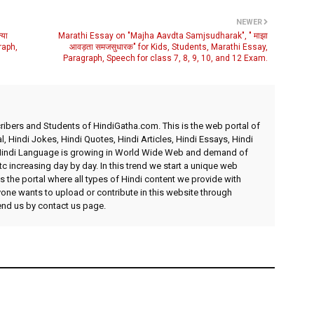
NEWER
या
Marathi Essay on "Majha Aavdta Samjsudharak", " माझा
raph,
आवड़ता समजसुधारक" for Kids, Students, Marathi Essay,
Paragraph, Speech for class 7, 8, 9, 10, and 12 Exam.
ibers and Students of HindiGatha.com. This is the web portal of
l, Hindi Jokes, Hindi Quotes, Hindi Articles, Hindi Essays, Hindi
 Hindi Language is growing in World Wide Web and demand of
etc increasing day by day. In this trend we start a unique web
 the portal where all types of Hindi content we provide with
yone wants to upload or contribute in this website through
send us by contact us page.