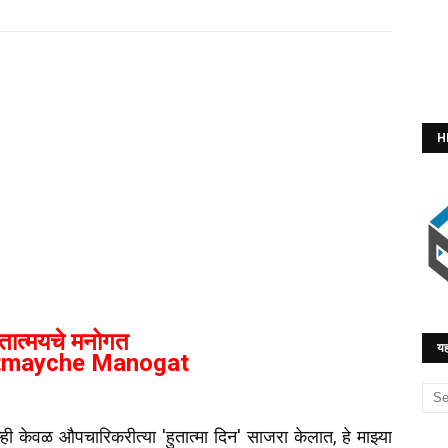
H
ुतात्मयचे मनोगत
यह
tmayche Manogat
म्ही केवळ औपचारिकरीत्या 'हुतात्मा दिन' साजरा केलात, हे माझ्या