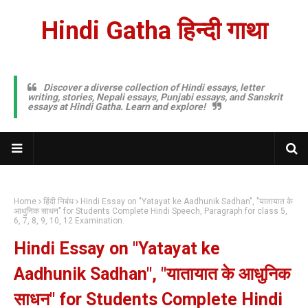
Hindi Gatha हिन्दी गाथा
Discover a diverse collection of Hindi essays, letter
writing, stories, Nepali essays, Punjabi essays, and Sanskrit
essays at Hindi Gatha. Learn and explore!
Home
हिंदी निबंध
Hindi Essay on "Yatayat ke Aadhunik Sadhan", "यातायात के
आधुनिक साधन" for Students Complete Hindi Speech, Paragraph for class 5,
6, 7, 8, 9, 10, 12 Examination.
Hindi Essay on "Yatayat ke
Aadhunik Sadhan", "यातायात के आधुनिक
साधन" for Students Complete Hindi