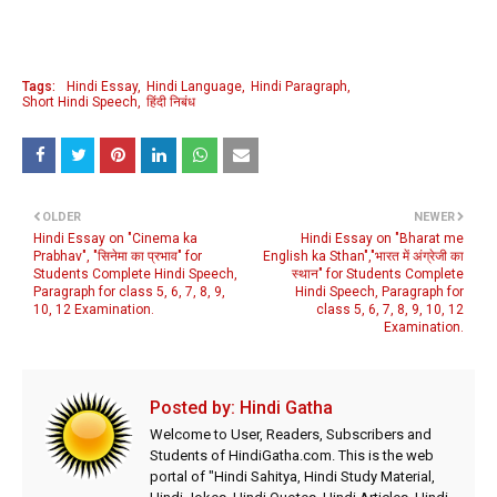
Tags:
Hindi Essay
Hindi Language
Hindi Paragraph
Short Hindi Speech
हिंदी निबंध
OLDER
NEWER
Hindi Essay on "Cinema ka
Hindi Essay on "Bharat me
Prabhav", "सिनेमा का प्रभाव" for
English ka Sthan","भारत में अंग्रेजी का
Students Complete Hindi Speech,
स्थान" for Students Complete
Paragraph for class 5, 6, 7, 8, 9,
Hindi Speech, Paragraph for
10, 12 Examination.
class 5, 6, 7, 8, 9, 10, 12
Examination.
Posted by:
Hindi Gatha
Welcome to User, Readers, Subscribers and
Students of HindiGatha.com. This is the web
portal of "Hindi Sahitya, Hindi Study Material,