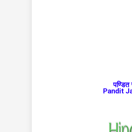
पण्डित
Pandit J