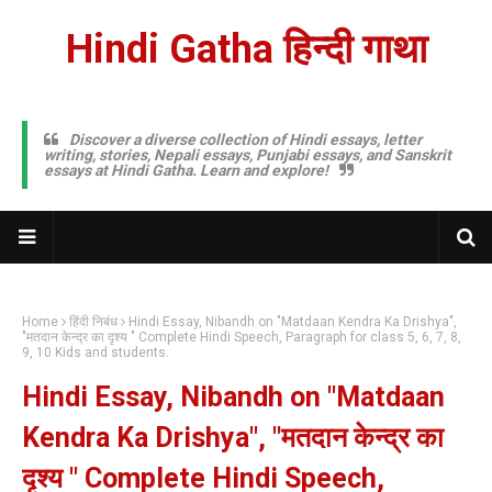
Hindi Gatha हिन्दी गाथा
Discover a diverse collection of Hindi essays, letter
writing, stories, Nepali essays, Punjabi essays, and Sanskrit
essays at Hindi Gatha. Learn and explore!
Home
हिंदी निबंध
Hindi Essay, Nibandh on "Matdaan Kendra Ka Drishya",
"मतदान केन्द्र का दृश्य " Complete Hindi Speech, Paragraph for class 5, 6, 7, 8,
9, 10 Kids and students.
Hindi Essay, Nibandh on "Matdaan
Kendra Ka Drishya", "मतदान केन्द्र का
दृश्य " Complete Hindi Speech,