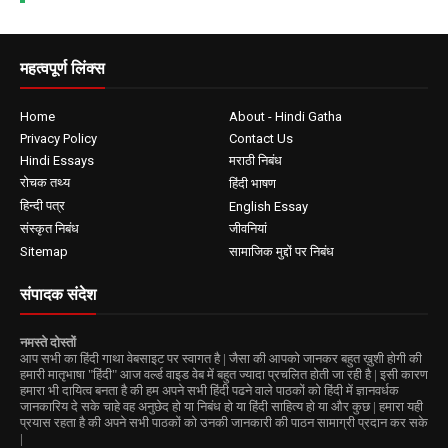
महत्वपूर्ण लिंक्स
Home
About - Hindi Gatha
Privacy Policy
Contact Us
Hindi Essays
मराठी निबंध
रोचक तथ्य
हिंदी भाषण
हिन्दी पत्र
English Essay
संस्कृत निबंध
जीवनियां
Sitemap
सामाजिक मुद्दों पर निबंध
संपादक संदेश
नमस्ते दोस्तों
आप सभी का हिंदी गाथा वेबसाइट पर स्वागत है | जैसा की आपको जानकर बहुत ख़ुशी होगी की
हमारी मातृभाषा "हिंदी" आज वर्ल्ड वाइड वेब में बहुत ज्यादा प्रचलित होती जा रही है | इसी कारण
हमारा भी दायित्व बनता है की हम अपने सभी हिंदी पढने वाले पाठकों को हिंदी में ज्ञानवर्धक
जानकारिय दे सके चाहे वह अनुछेद हो या निबंध हो या हिंदी साहित्य हो या और कुछ | हमारा यही
प्रयास रहता है की अपने सभी पाठकों को उनकी जानकारी की पाठन सामाग्री प्रदान कर सके
|