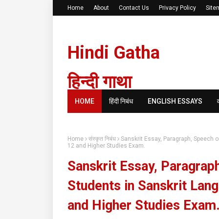
Home
About
Contact Us
Privacy Policy
Site
Hindi Gatha
हिन्दी गाथा
HOME
हिंदी निबंध
ENGLISH ESSAYS
Home
संस्कृत निबंध
Sanskrit Essay, Paragraph, Speech on 
12 and Higher Studies Exam.
Sanskrit Essay, Paragraph,
Students in Sanskrit Langu
and Higher Studies Exam