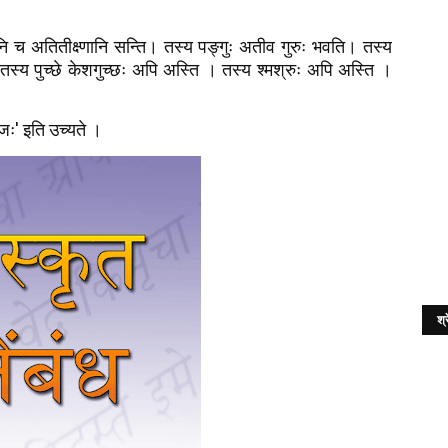
ानि च अतितीक्ष्णानि सन्ति। तस्य पङ्गुः अतीव गुरुः भवति। तस्य
। तस्य पुच्छे केशगुच्छः अपि अस्ति । तस्य श्मश्रुः अपि अस्ति ।
जः' इति उच्यते ।
श्र