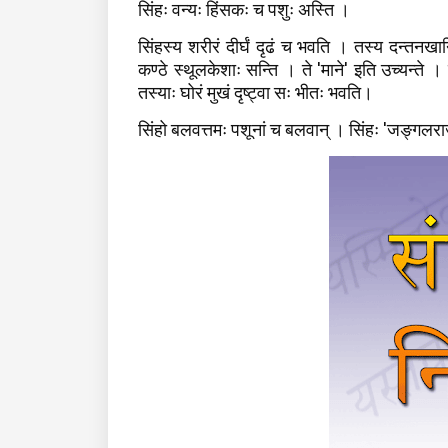
सिंहः वन्यः हिंसकः च पशुः अस्ति ।
सिंहस्य शरीरं दीर्घं दृढं च भवति । तस्य दन्तनख
कण्ठे स्थूलकेशाः सन्ति । ते 'माने' इति उच्यन्ते 
तस्याः घोरं मुखं दृष्ट्वा सः भीतः भवति।
सिंहो बलवत्तमः पशूनां च बलवान् । सिंहः 'जङ्गलरा