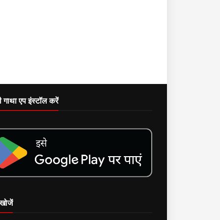
दी गाथा एप इंस्टॉल करें
खोजें