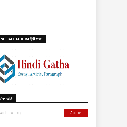
INDI GATHA.COM हिंदी गाथा
ाँ पर खोंजे