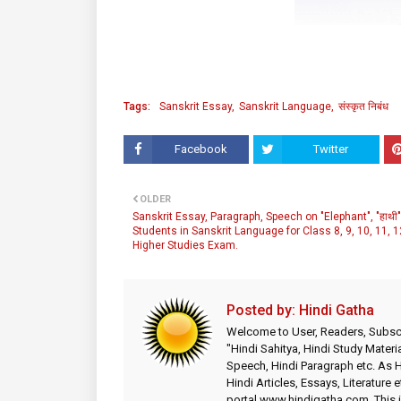
Tags:
Sanskrit Essay
Sanskrit Language
संस्कृत निबंध
Facebook
Twitter
OLDER
Sanskrit Essay, Paragraph, Speech on "Elephant", "हाथी"
Students in Sanskrit Language for Class 8, 9, 10, 11, 
Higher Studies Exam.
Posted by:
Hindi Gatha
Welcome to User, Readers, Subscr
"Hindi Sahitya, Hindi Study Materia
Speech, Hindi Paragraph etc. As
Hindi Articles, Essays, Literature 
portal www.hindigatha.com. This is