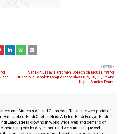
NEWER
 for
Sanskrit Essay, Paragraph, Speech on Mouse, चूहा for
12 and
Students in Sanskrit Language for Class 8, 9, 10, 11, 12 and
Higher Studies Exam.
ibers and Students of HindiGatha.com. This is the web portal of
l, Hindi Jokes, Hindi Quotes, Hindi Articles, Hindi Essays, Hindi
 Hindi Language is growing in World Wide Web and demand of
etc increasing day by day. In this trend we start a unique web
 the portal where all types of Hindi content we provide with