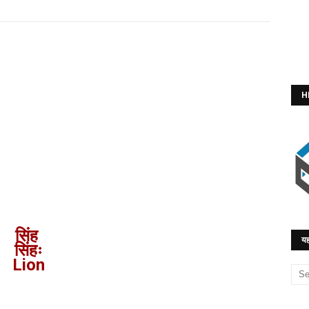
H
सिंह
यह
सिंहः
Lion