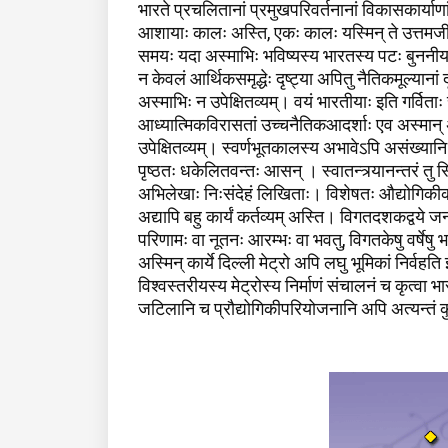
भारते प्रचलितानां प्रमुखपरिवर्तनानां विकासकार्याण
आशायाः कालः अस्ति, एकः कालः यस्मिन् ते उत्तमजीवनस
समयः यदा अस्माभिः भविष्यस्य भारतस्य पटः बुननीयः ।
न केवलं आर्थिकसमृद्धेः दृष्ट्या अपितु नैतिकमूल्यानां
अस्माभिः न उपेक्षितव्यम्। वयं भारतीयाः इति गर्विता
आध्यात्मिकविरासतां उच्चनैतिकआदर्शाः एव अस्मान् अन
उपेक्षितव्यम्। स्वर्णभूतकालस्य अभावेऽपि असंख्यानि
पृष्ठतः धकेलितवन्तः आसन् । स्वातन्त्र्यानन्तरं तु स
अभिलेखाः निःसंदेहं लिखिताः। विशेषतः औद्योगिकी
अद्यापि बहु कार्यं कर्तव्यम् अस्ति। विगतदशकद्वये 
परिणामः वा नूतनः आरम्भः वा भवतु, विगतकेषु वर्षेषु भ
अस्मिन् कार्ये दिल्ली मेट्रो अपि लघु भूमिकां निर्वहत
विश्वस्तरीयस्य मेट्रोस्य निर्माणं संचालनं च कृत्वा भार
जटिलानि च प्रौद्योगिकीपरियोजनानि अपि अत्यन्तं कुश