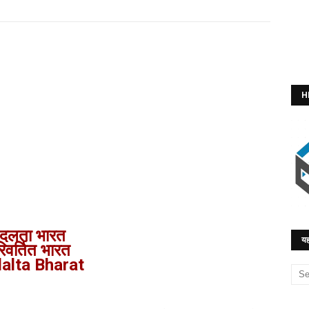
H
दलता भारत
यह
िवर्तित भारत
alta Bharat