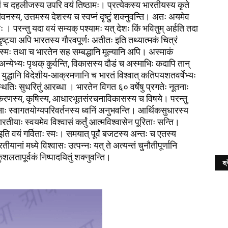
ां च दहलीजस्य उपरि वयं तिष्ठामः। प्रत्येकस्य भारतीयस्य कृते
्य, उत्तमस्य देशस्य च स्वप्नं दृष्टुं शक्नुवन्ति। अतः अयमेव
 परन्तु यदा वयं सम्यक् पश्यामः यत् देशः किं भवितुम् अर्हति तदा
 दृष्ट्या अपि भारतस्य गौरवपूर्णः अतीतः इति तथ्यात्मकं चित्रं
ः स्मः तथा च भारतेन सह सम्बद्धानि मूल्यानि अपि। अस्माकं
्येभ्यः पृथक् कुर्वन्ति, विकासस्य दौडं च अस्माभिः कदापि तान्
 युद्धानि विदेशीय-आक्रमणानि च भारतं विश्वात् कतिपयशतवर्षेभ्यः
्थितिः सुधरितुं आरब्धा । भारतेन विगत ६० वर्षेषु प्रगतेः नूतनाः
करणस्य, कृषिस्य, आधारभूतसंरचनाविकासस्य च विषये। परन्तु
जनाः स्वागतयोग्यपरिवर्तनस्य ध्वनिं अनुभवन्ति। आर्थिकसुधारस्य
ारतीयाः स्वयमेव विश्वासं कर्तुं आत्मविश्वासेन पूरिताः सन्ति।
ि इति वयं गर्विताः स्मः। समयात् पूर्वं बजटस्य अन्तः च एतस्य
तीयानां मध्ये विश्वासः उत्पन्नः यत् ते अत्यन्तं चुनौतीपूर्णानि
लतापूर्वकं निष्पादयितुं शक्नुवन्ति।
श्र