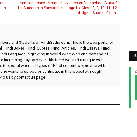
iti",
Sanskrit Essay, Paragraph, Speech on "Sadachar", "सदाचार"
lass
for Students in Sanskrit Language for Class 8, 9, 10, 11, 12
and Higher Studies Exam.
ibers and Students of HindiGatha.com. This is the web portal of
l, Hindi Jokes, Hindi Quotes, Hindi Articles, Hindi Essays, Hindi
 Hindi Language is growing in World Wide Web and demand of
हि
etc increasing day by day. In this trend we start a unique web
 the portal where all types of Hindi content we provide with
yone wants to upload or contribute in this website through
send us by contact us page.