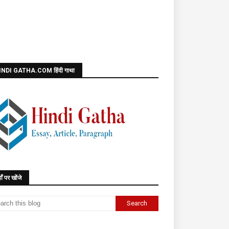
INDI GATHA.COM हिंदी गाथा
ाँ पर खोंजे