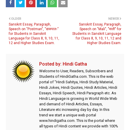
OLDER
NEWER
Sanskrit Essay, Paragraph,
Sanskrit Essay, Paragraph,
Speech on "Postman", "डाकपालः"
Speech on "Mali", "माली" for
for Students in Sanskrit
Students in Sanskrit Language
Language for Class 8, 9, 10, 11,
for Class 8, 9, 10, 11, 12 and
12 and Higher Studies Exam.
Higher Studies Exam.
Posted by:
Hindi Gatha
Welcome to User, Readers, Subscribers and
Students of HindiGatha.com. This is the web
portal of "Hindi Sahitya, Hindi Study Material,
Hindi Jokes, Hindi Quotes, Hindi Articles, Hindi
Essays, Hindi Speech, Hindi Paragraph etc. As
Hindi Language is growing in World Wide Web
and demand of Hindi Articles, Essays,
Literature etc increasing day by day. In this
trend we start a unique web portal
www.hindigatha.com. This is the portal where
all types of Hindi content we provide with 100%