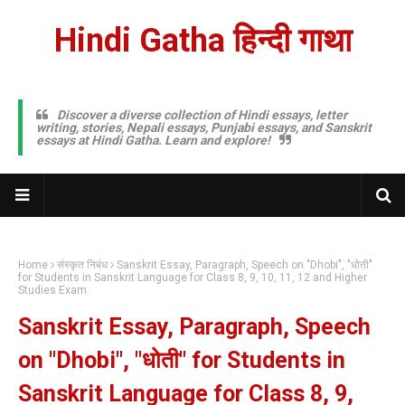
Hindi Gatha हिन्दी गाथा
Discover a diverse collection of Hindi essays, letter
writing, stories, Nepali essays, Punjabi essays, and Sanskrit
essays at Hindi Gatha. Learn and explore!
Home
संस्कृत निबंध
Sanskrit Essay, Paragraph, Speech on "Dhobi", "धोती"
for Students in Sanskrit Language for Class 8, 9, 10, 11, 12 and Higher
Studies Exam.
Sanskrit Essay, Paragraph, Speech
on "Dhobi", "धोती" for Students in
Sanskrit Language for Class 8, 9,