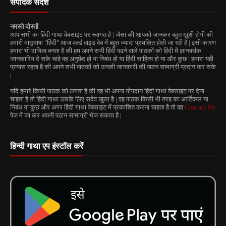
संपादक संदेश
नमस्ते दोस्तों
आप सभी का हिंदी गाथा वेबसाइट पर स्वागत है | जैसा की आपको जानकर बहुत ख़ुशी होगी की
हमारी मातृभाषा "हिंदी" आज वर्ल्ड वाइड वेब में बहुत ज्यादा प्रचलित होती जा रही है | इसी कारण
हमारा भी दायित्व बनता है की हम अपने सभी हिंदी पढने वाले पाठकों को हिंदी में ज्ञानवर्धक
जानकारिय दे सके चाहे वह अनुछेद हो या निबंध हो या हिंदी साहित्य हो या और कुछ | हमारा यही
प्रयास रहता है की अपने सभी पाठकों को उनकी जानकारी की पाठन सामाग्री प्रदान कर सके
|
यदि हमारे किसी पाठक को लगता है की वह भी अपना योगदान हिंदी गाथा वेबसाइट पर देना
चाहता है तो हिंदी गाथा उसके लिए सदेव खुला है | वह पाठक किसी भी तरह का आर्टिकल या
निबंध या कुछ और अगर हिंदी गाथा वेबसाइट में प्रकाशित करना चाहता है तो वह
Contact Us
पेज में जा कर अपनी पठान सामाग्री भेज सकता है |
हिन्दी गाथा एप इंस्टॉल करें