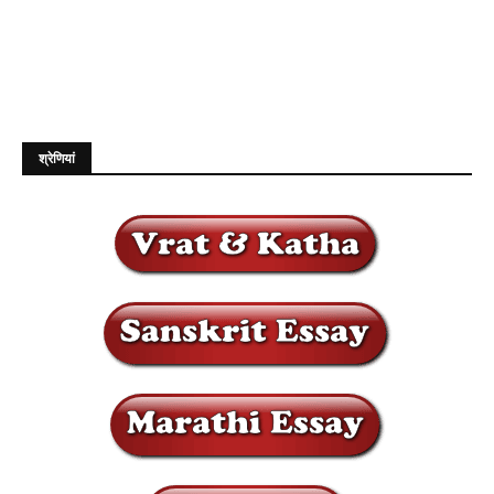
श्रेणियां