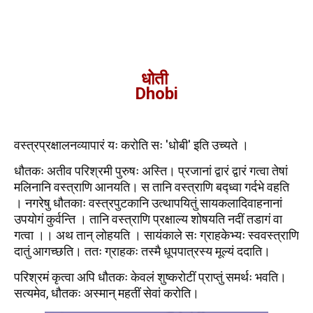
धोती
Dhobi
वस्त्रप्रक्षालनव्यापारं यः करोति सः 'धोबी' इति उच्यते ।
धौतकः अतीव परिश्रमी पुरुषः अस्ति। प्रजानां द्वारं द्वारं गत्वा तेषां
मलिनानि वस्त्राणि आनयति। स तानि वस्त्राणि बद्ध्वा गर्दभे वहति
। नगरेषु धौतकाः वस्त्रपुटकानि उत्थापयितुं सायकलादिवाहनानां
उपयोगं कुर्वन्ति । तानि वस्त्राणि प्रक्षाल्य शोषयति नदीं तडागं वा
गत्वा ।। अथ तान् लोहयति । सायंकाले सः ग्राहकेभ्यः स्ववस्त्राणि
दातुं आगच्छति। ततः ग्राहकः तस्मै धूपपात्रस्य मूल्यं ददाति।
परिश्रमं कृत्वा अपि धौतकः केवलं शुष्करोटीं प्राप्तुं समर्थः भवति।
सत्यमेव, धौतकः अस्मान् महतीं सेवां करोति।